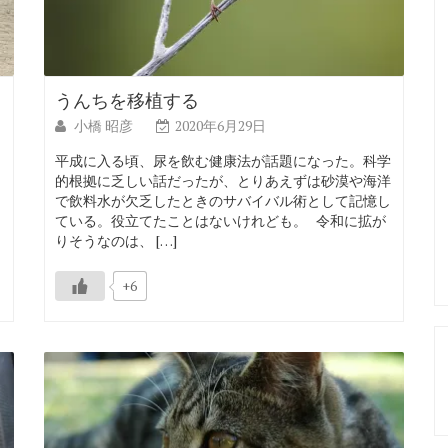
うんちを移植する
小橋 昭彦
2020年6月29日
フ
平成に入る頃、尿を飲む健康法が話題になった。科学
的根拠に乏しい話だったが、とりあえずは砂漠や海洋
で飲料水が欠乏したときのサバイバル術として記憶し
て
ている。役立てたことはないけれども。 令和に拡が
りそうなのは、 […]
+6