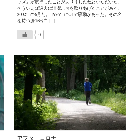
微
ッズ」が流行ったことがありましたねといただいた。
そういえば過去に清潔志向を取りあげたことがある。
。
2002年の6月だ。 1996年にO157騒動があった。その名
を持つ腸管出血 […]
0
アフターコロナ