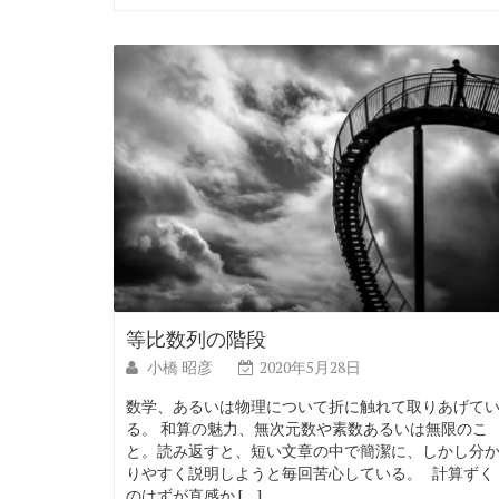
等比数列の階段
小橋 昭彦
2020年5月28日
数学、あるいは物理について折に触れて取りあげて
る。 和算の魅力、無次元数や素数あるいは無限のこ
と。読み返すと、短い文章の中で簡潔に、しかし分
りやすく説明しようと毎回苦心している。 計算ずく
のはずが直感か […]