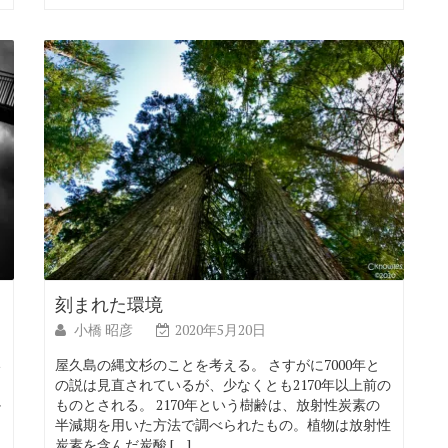
刻まれた環境
小橋 昭彦
2020年5月20日
い
屋久島の縄文杉のことを考える。 さすがに7000年と
の説は見直されているが、少なくとも2170年以上前の
か
ものとされる。 2170年という樹齢は、放射性炭素の
半減期を用いた方法で調べられたもの。植物は放射性
炭素を含んだ炭酸 […]