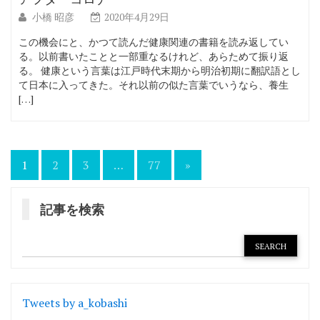
小橋 昭彦
2020年4月29日
この機会にと、かつて読んだ健康関連の書籍を読み返してい
る。以前書いたことと一部重なるけれど、あらためて振り返
る。 健康という言葉は江戸時代末期から明治初期に翻訳語とし
て日本に入ってきた。それ以前の似た言葉でいうなら、養生
[…]
投
1
2
3
…
77
»
稿
の
記事を検索
ペ
ー
ジ
送
Tweets by a_kobashi