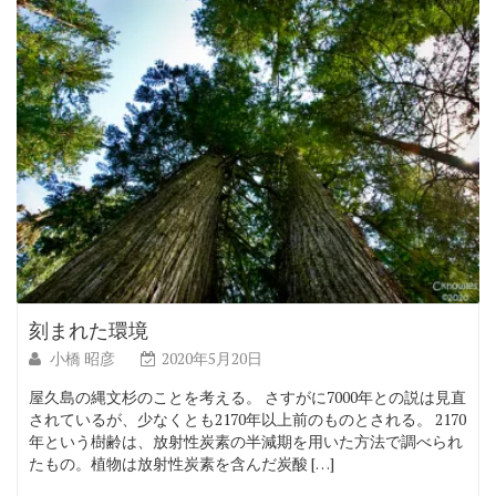
刻まれた環境
小橋 昭彦
2020年5月20日
屋久島の縄文杉のことを考える。 さすがに7000年との説は見直
されているが、少なくとも2170年以上前のものとされる。 2170
年という樹齢は、放射性炭素の半減期を用いた方法で調べられ
たもの。植物は放射性炭素を含んだ炭酸 […]