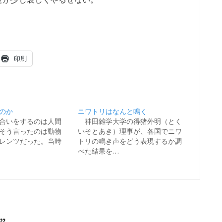
印刷
のか
ニワトリはなんと鳴く
合いをするのは人間
神田雑学大学の得猪外明（とく
そう言ったのは動物
いそとあき）理事が、各国でニワ
レンツだった。当時
トリの鳴き声をどう表現するか調
べた結果を…