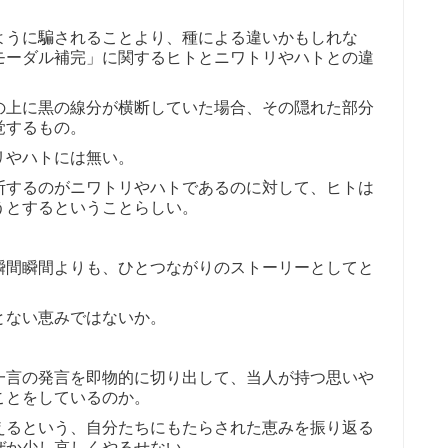
ように騙されることより、種による違いかもしれな
モーダル補完」に関するヒトとニワトリやハトとの違
の上に黒の線分が横断していた場合、その隠れた部分
覚するもの。
リやハトには無い。
断するのがニワトリやハトであるのに対して、ヒトは
うとするということらしい。
瞬間瞬間よりも、ひとつながりのストーリーとしてと
とない恵みではないか。
一言の発言を即物的に切り出して、当人が持つ思いや
ことをしているのか。
えるという、自分たちにもたらされた恵みを振り返る
ぜか少し哀しくやるせない。