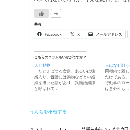
+6
共有:
Facebook
X
メールアドレス
こちらのコラムもいかがですか？
人と動物
人はなぜ戦う
たとえばつる女房。あるいは猿
同種内で殺し
婿入り。昔話には動物などとの婚
だけである。
姻を描いた話があり、異類婚姻譚
行動学のロー
と呼ばれて…
は意外性も…
投
うんちを移植する
稿
ナ