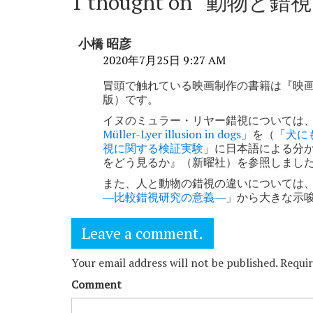
1 thought on “
動物と錯視
ビ
ゲ
小橋 昭彦
ー
2020年7月25日 9:27 AM
シ
冒頭で触れている映画制作の書籍は『映画
版）です。
ョ
イヌのミュラー・リヤー錯視については
ン
Müller-Lyer illusion in dogs
」を（「
犬に
視に関する検証実験
」に日本語による分
をどう見るか』（新曜社）を参照しまし
また、人と動物の錯視の違いについては
―比較錯視研究の意義―
」から大きな示
Leave a comment.
Your email address will not be published. Requi
Comment