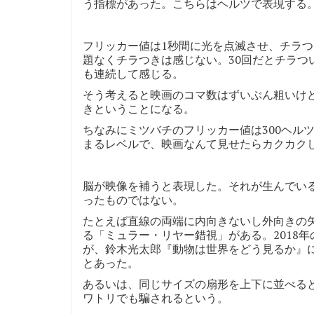
う指標があった。こちらはヘルツで表現する
フリッカー値は1秒間に光を点滅させ、チラつ
題なくチラつきは感じない。30回だとチラつ
も連続して感じる。
そう考えると映画のコマ数はずいぶん粗いけ
きということになる。
ちなみにミツバチのフリッカー値は300ヘル
まるレベルで、映画なんて見せたらカクカク
脳が映像を補うと表現した。それが生んでい
ったものではない。
たとえば直線の両端に内向きないし外向きの
る「ミュラー・リヤー錯視」がある。2018
が、鈴木光太郎『動物は世界をどう見るか』
とあった。
あるいは、同じサイズの扇形を上下に並べる
ワトリでも騙されるという。