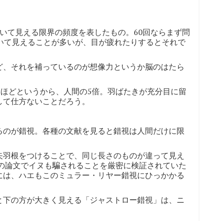
。
いて見える限界の頻度を表したもの。60回ならまず問
いて見えることが多いが、目が疲れたりするとそれで
ど、それを補っているのが想像力というか脳のはたら
ツほどというから、人間の5倍。羽ばたきが充分目に留
して仕方ないことだろう。
るのが錯視。各種の文献を見ると錯視は人間だけに限
矢羽根をつけることで、同じ長さのものが違って見え
年の論文でイヌも騙されることを厳密に検証されていた
には、ハエもこのミュラー・リヤー錯視にひっかかる
と下の方が大きく見える「ジャストロー錯視」は、ニ