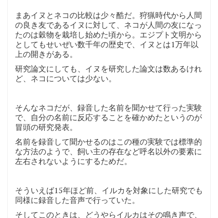
まあイヌとネコの比較は少々酷だ。狩猟時代から人間
の良き友であるイヌに対して、ネコが人間の友になっ
たのは穀物を栽培し始めた頃から。エジプト文明から
としてもせいぜい数千年の歴史で、イヌとは1万年以
上の開きがある。
研究論文にしても、イヌを研究した論文は数あるけれ
ど、ネコについては少ない。
そんなネコだが、録音した名前を聞かせて行った実験
で、自分の名前に反応することを確かめたというのが
冒頭の研究発表。
名前を録音して聞かせるのはこの種の実験では標準的
な方法のようで、飼い主の存在など呼名以外の要素に
左右されないようにするためだ。
そういえば15年ほど前、イルカを対象にした研究でも
同様に録音した音声で行っていた。
そしてこのときは、どうやらイルカはその鳴き声で、