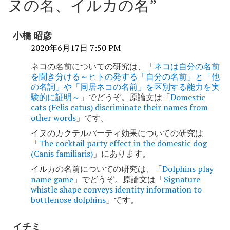
ビ
ヌの名、イルカの名
”
ゲ
ー
小橋 昭彦
シ
2020年6月17日 7:50 PM
ョ
ネコの名前についての研究は、「
ネコは自分の名前
を聞き分ける～ヒトの発する「自分の名前」と「他
ン
の名詞」や「同居ネコの名前」を区別する能力を実
験的に証明～
」でどうぞ。原論文は「
Domestic
cats (Felis catus) discriminate their names from
other words
」です。
イヌのカクテルパーティ効果についての研究は
「
The cocktail party effect in the domestic dog
(Canis familiaris)
」にあります。
イルカの名前についての研究は、「
Dolphins play
name game
」でどうぞ。原論文は「
Signature
whistle shape conveys identity information to
bottlenose dolphins
」です。
イチミ