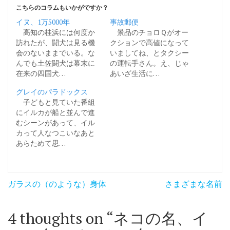
こちらのコラムもいかがですか？
イヌ、1万5000年
事故郵便
高知の桂浜には何度か
景品のチョロＱがオー
訪れたが、闘犬は見る機
クションで高値になって
会のないままでいる。な
いましてね、とタクシー
んでも土佐闘犬は幕末に
の運転手さん。え、じゃ
在来の四国犬…
あいざ生活に…
グレイのパラドックス
子どもと見ていた番組
にイルカが船と並んで進
むシーンがあって、イル
カって人なつこいなあと
あらためて思…
投
ガラスの（のような）身体
さまざまな名前
稿
ナ
4 thoughts on “
ネコの名、イ