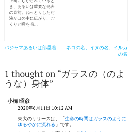
上司にしかられていると
き、あるいは重要な発表
の直前。ねっとりしただ
液が口の中に広がり、ご
くりと喉を鳴…
投
パジャマあるいは部屋着
ネコの名、イヌの名、イルカ
稿
の名
ナ
1 thought on “
ガラスの（のよ
ビ
うな）身体
”
ゲ
ー
小橋 昭彦
シ
2020年6月11日 10:12 AM
ョ
東大のリリースは、「
生命の時間はガラスのように
ン
ゆるやかに流れる
」です。