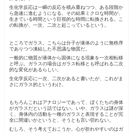
生化学反応は一瞬の反応を積み重ねつつ、ある段階か
ら急速に進むようになる。その結果ミクロな時間が、
生きている時間という巨視的な時間に転換される。こ
の転換が、一次、二次と起こっているという。
ところでガラス。こちらは分子が液体のように無秩序
でありつつ凍結した不思議な物質だ。
一般的に物質が液体から固体になる現象を一次相転移
と呼ぶ。ガラスの場合はガラス転移とも呼ばれる二次
的な変化があるらしい。
生化学反応に一次、二次があると書いたが、これがま
さにガラス的というわけ。
もちろんこれはアナロジーであって、ぼくたちの身体
がガラスだという話ではない。いや、ガラスは謎が深
く、身体内の活動を一種のガラスと表現することが完
全に間違いかというと、そうとも言い切れない。
むしろ、そう考えておこうか。心が折れやすいのはガ