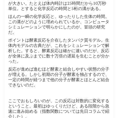
が大きい。たとえば体内時計は25時間だから10万秒
単位。とすると化学反応の時間と5桁の溝がある。
ほんの一瞬の化学反応と、ゆったりした生体の時間。
この溝がどのように埋められているか、コンピュータ
シミュレーションで明らかにしたのが、冒頭の研究
だ。
ポイントは酵素反応を介在したタンパク質モデル。生
体内モデルの古典だが、これをシミュレーションで解
析した。すると、酵素反応は確かに速いのだが、反応
が全体に及ぶまでに数十万倍の遅延を生むことが分か
った。
反応が進めば進むほど酵素と結合しやすい状態の分子
が増える。しかし初期の分子が酵素を独占するので、
一定の時間が経つまで他の分子が酵素とほとんど結合
できないのだ。
ここでおもしろいのが、この反応は対数的に変化する
ということ。最初はゆっくりだけど、ある段階から急
速に進み始める（指数関数については先日コラムで紹
介した）。