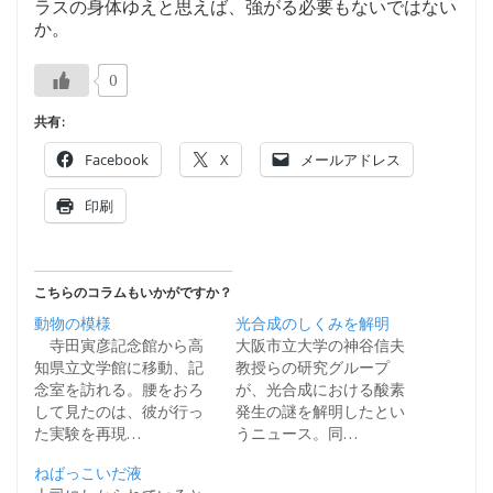
ラスの身体ゆえと思えば、強がる必要もないではない
か。
0
共有:
Facebook
X
メールアドレス
印刷
こちらのコラムもいかがですか？
動物の模様
光合成のしくみを解明
寺田寅彦記念館から高
大阪市立大学の神谷信夫
知県立文学館に移動、記
教授らの研究グループ
念室を訪れる。腰をおろ
が、光合成における酸素
して見たのは、彼が行っ
発生の謎を解明したとい
た実験を再現…
うニュース。同…
ねばっこいだ液