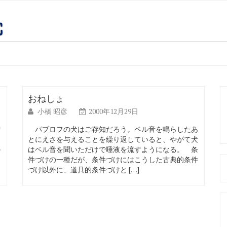
おねしょ
小橋 昭彦
2000年12月29日
増
パブロフの犬はご存知だろう。ベル音を鳴らしたあ
とにえさを与えることを繰り返していると、やがて犬
の
はベル音を聞いただけで唾液を流すようになる。 条
間
件づけの一種だが、条件づけにはこうした古典的条件
づけ以外に、道具的条件づけと […]