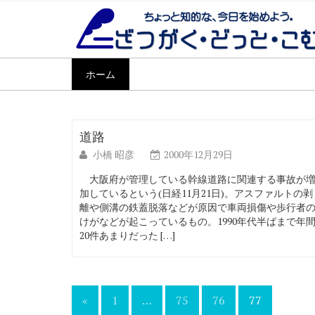
ホーム
道路
小橋 昭彦
2000年12月29日
大阪府が管理している幹線道路に関連する事故が
加しているという(日経11月21日)。アスファルトの剥
離や側溝の鉄蓋脱落などが原因で車両損傷や歩行者
けがなどが起こっているもの。1990年代半ばまで年
20件あまりだった […]
投
«
1
…
75
76
77