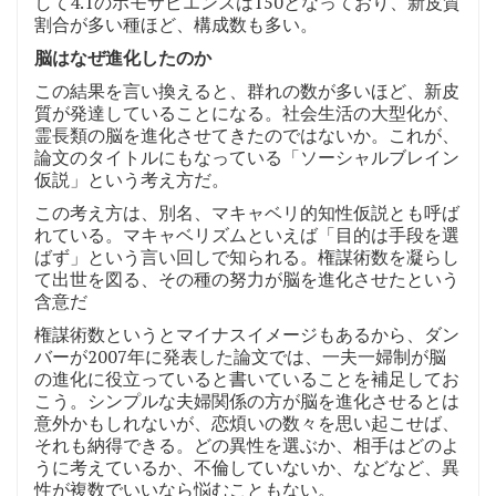
して4.1のホモサピエンスは150となっており、新皮質
割合が多い種ほど、構成数も多い。
脳はなぜ進化したのか
この結果を言い換えると、群れの数が多いほど、新皮
質が発達していることになる。社会生活の大型化が、
霊長類の脳を進化させてきたのではないか。これが、
論文のタイトルにもなっている「ソーシャルブレイン
仮説」という考え方だ。
この考え方は、別名、マキャベリ的知性仮説とも呼ば
れている。マキャベリズムといえば「目的は手段を選
ばず」という言い回しで知られる。権謀術数を凝らし
て出世を図る、その種の努力が脳を進化させたという
含意だ
権謀術数というとマイナスイメージもあるから、ダン
バーが2007年に発表した論文では、一夫一婦制が脳
の進化に役立っていると書いていることを補足してお
こう。シンプルな夫婦関係の方が脳を進化させるとは
意外かもしれないが、恋煩いの数々を思い起こせば、
それも納得できる。どの異性を選ぶか、相手はどのよ
うに考えているか、不倫していないか、などなど、異
性が複数でいいなら悩むこともない。