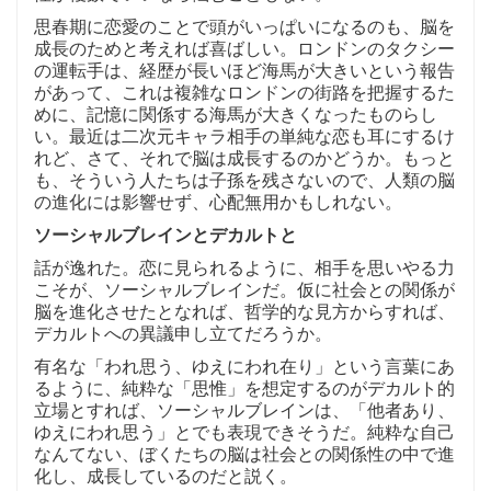
思春期に恋愛のことで頭がいっぱいになるのも、脳を
成長のためと考えれば喜ばしい。ロンドンのタクシー
の運転手は、経歴が長いほど海馬が大きいという報告
があって、これは複雑なロンドンの街路を把握するた
めに、記憶に関係する海馬が大きくなったものらし
い。最近は二次元キャラ相手の単純な恋も耳にするけ
れど、さて、それで脳は成長するのかどうか。もっと
も、そういう人たちは子孫を残さないので、人類の脳
の進化には影響せず、心配無用かもしれない。
ソーシャルブレインとデカルトと
話が逸れた。恋に見られるように、相手を思いやる力
こそが、ソーシャルブレインだ。仮に社会との関係が
脳を進化させたとなれば、哲学的な見方からすれば、
デカルトへの異議申し立てだろうか。
有名な「われ思う、ゆえにわれ在り」という言葉にあ
るように、純粋な「思惟」を想定するのがデカルト的
立場とすれば、ソーシャルブレインは、「他者あり、
ゆえにわれ思う」とでも表現できそうだ。純粋な自己
なんてない、ぼくたちの脳は社会との関係性の中で進
化し、成長しているのだと説く。