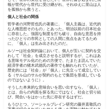
報が世代から世代に受け継がれ、それゆえに里山は人
を孤独から救うと。
個人と社会の関係
哲学者の河野哲也氏の著書に、「個人主義は、近代的
な人権思想そのもの」とあった。明治以前の日本社会
に存在した、強固な制度を打ち破り、自由な意思を持
ったひとりの市民としての人間に焦点をあてるため
に、「個人」は生み出されたのだ。
ルソーは社会契約論において、個人が互いに契約を交
わして「社会」を成立させると説明するが、これはあ
る意味モデル化のための方便で、たまたま読んでいた
経済学者の猪木武徳氏の著作でも触れられていたが、
歴史的には「社会」が「個人」に先立って成立してい
る（サル山のサルが契約のもとで集団を形成している
のではないように）。
そうした本来的な意味合いを思い出すなら、「個人」
とは、自らの内面を探る先にではなく、社会と切り結
び、間合いをはかった先に存在するはずだ。
もうひとつ、ソーシャルブレイン研究の藤井直敬氏の
著書で紹介されていたサルを使った実験に触れておき