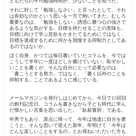
どもたちの平均勉強時間が、少ないことを知った。
それに対して「勉強しなさい」と言ったとして、それ
は有効なのかという思いを一方で抱いてきた。むしろ
重要なのは、「勉強をしない」誘惑に勝つ心の強さで
あるような気がする。目標を持たせることの意味も、
目標に向けて学ぶ意欲をかきたてるためにではなく、
目標を達成するために何かを我慢する抑制力としてあ
るのではないか。
ぼく自身、かつては毎日書いていたコラムを、今では
こうして半年に一度ほどしか書けていない。恥ずかし
いことを書くが、そんな自分にとって必要なのは、
「書こうとする努力」ではなく、「書く以外のことを
抑制する」ことであるように感じている。
メールマガジンを発行しはじめてから、今日で15回目
の創刊記念日。コラムを書きながら子ども時代に学ん
だ懐かしい言葉を思い出した。「臥薪嘗胆」である。
年男でもあり、原点に帰って、今年は地道に自分を磨
こうと、そんな思いで迎えた新年。年明けて「今年は
どんな楽しいことをするの」とお尋ねいただいた方も