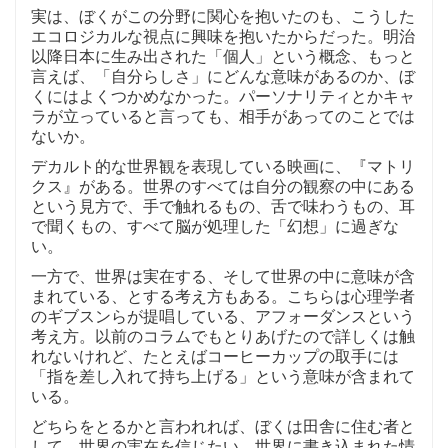
実は、ぼくがこの分野に関心を抱いたのも、こうした
エコロジカルな視点に興味を抱いたからだった。明治
以降日本に生み出された「個人」という概念、もっと
言えば、「自分らしさ」にどんな意味があるのか、ぼ
くにはよくつかめなかった。パーソナリティとかキャ
ラが立っていると言っても、相手があってのことでは
ないか。
デカルト的な世界観を表現している映画に、『マトリ
クス』がある。世界のすべては自分の観察の中にある
という見方で、手で触れるもの、舌で味わうもの、耳
で聞くもの、すべて脳が処理した「幻想」に過ぎな
い。
一方で、世界は実在する、そして世界の中に意味が含
まれている、とする考え方もある。こちらは心理学者
のギブスンらが提唱している、アフォーダンスという
考え方。以前のコラムでもとりあげたので詳しくは触
れないけれど、たとえばコーヒーカップの取手には
「指を差し入れて持ち上げる」という意味が含まれて
いる。
どちらをとるかと言われれば、ぼくは田舎に住む者と
して、世界の実在を信じたい。世界に書き込まれた情