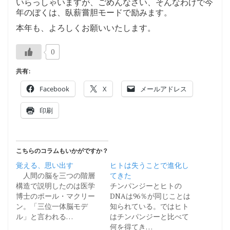
いらっしゃいますが、ごめんなさい、そんなわけで今
年のぼくは、臥薪嘗胆モードで励みます。
本年も、よろしくお願いいたします。
0
共有:
Facebook
X
メールアドレス
印刷
こちらのコラムもいかがですか？
覚える、思い出す
ヒトは失うことで進化し
人間の脳を三つの階層
てきた
構造で説明したのは医学
チンパンジーとヒトの
博士のポール・マクリー
DNAは96％が同じことは
ン。「三位一体脳モデ
知られている。ではヒト
ル」と言われる…
はチンパンジーと比べて
何を得てき…