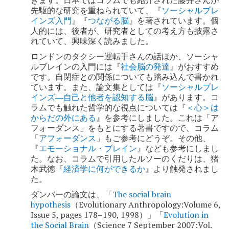
ン
先駆的な研究を重ねられていて、『
ソーシャルブレ
インズ入門
』『
つながる脳
』を著されています。個
人的には、後者が、研究者としての考え方も披露さ
れていて、興味深く読みました。
ロンドンのタクシー運転手さんの話ほか、ソーシャ
ルブレインの入門には『
社会脳の発達
』がおすすめ
です。自閉症との関係についても踏み込んで書かれ
ています。また、論文集としては『
ソーシャルブレ
インズ―自己と他者を認知する脳
』があります。コ
ラムでも触れた哲学的な視点については『
＜心＞は
からだの外にある
』を参考にしました。これは「ア
フォーダンス」をもとにする著書ですので、コラム
「
アフォーダンス
」もご参考にどうぞ。その他、
『
エモーショナル・ブレイン
』なども参考にしまし
た。なお、コラムで引用したルソーのくだりは、猪
木武徳『
経済学に何ができるか
』より触発されまし
た。
ダンバーの論文は、「
The social brain
hypothesis
（Evolutionary Anthropology:Volume 6,
Issue 5, pages 178–190, 1998）」「
Evolution in
the Social Brain
（Science 7 September 2007:Vol.