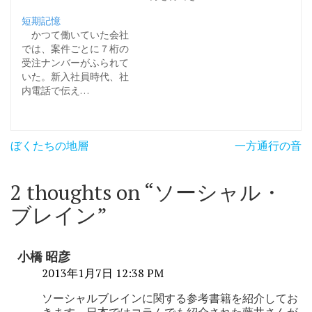
短期記憶
かつて働いていた会社
では、案件ごとに７桁の
受注ナンバーがふられて
いた。新入社員時代、社
内電話で伝え…
投
ぼくたちの地層
一方通行の音
稿
ナ
2 thoughts on “
ソーシャル・
ビ
ブレイン
”
ゲ
ー
小橋 昭彦
シ
2013年1月7日 12:38 PM
ョ
ソーシャルブレインに関する参考書籍を紹介してお
きます。日本ではコラムでも紹介された藤井さんが