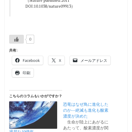
（Nature published:2011
DOI:10.1038/nature09913）
0
共有:
Facebook
X
メールアドレス
印刷
こちらのコラムもいかがですか？
恐竜はなぜ鳥に進化した
のか―絶滅も進化も酸素
濃度が決めた
生命が陸上にあがるに
あたって、酸素濃度が関
退屈な10億年