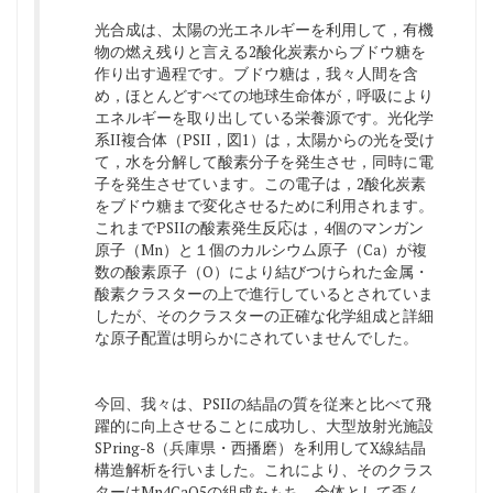
光合成は、太陽の光エネルギーを利用して，有機
物の燃え残りと言える2酸化炭素からブドウ糖を
作り出す過程です。ブドウ糖は，我々人間を含
め，ほとんどすべての地球生命体が，呼吸により
エネルギーを取り出している栄養源です。光化学
系II複合体（PSII，図1）は，太陽からの光を受け
て，水を分解して酸素分子を発生させ，同時に電
子を発生させています。この電子は，2酸化炭素
をブドウ糖まで変化させるために利用されます。
これまでPSIIの酸素発生反応は，4個のマンガン
原子（Mn）と１個のカルシウム原子（Ca）が複
数の酸素原子（O）により結びつけられた金属・
酸素クラスターの上で進行しているとされていま
したが、そのクラスターの正確な化学組成と詳細
な原子配置は明らかにされていませんでした。
今回、我々は、PSIIの結晶の質を従来と比べて飛
躍的に向上させることに成功し、大型放射光施設
SPring-8（兵庫県・西播磨）を利用してX線結晶
構造解析を行いました。これにより、そのクラス
ターはMn4CaO5の組成をもち，全体として歪ん