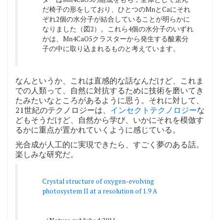
だ椅子の形をしており、ひとつのMnとCaにそれ
ぞれ2個の水分子が結合していることが明らかに
なりました（図2）。これら4個の水分子のいずれ
かは、Mn4CaO5クラスターから発生する酸素分
子の中に取り込まれるものと考えています。
なんというか、これは直感的な話なんだけど、これま
での人類って、自然に対抗するために技術を磨いてき
たみたいなところがあるように思う。それに対して、
21世紀のテクノロジーは、
インセクトテクノロジー
な
どもそうだけど、自然から学び、いかにそれを模倣す
るかに重点が置かれていくように感じている。
光合成が人工的に実現できたら、すごく夢のある話。
楽しみな研究だ。
Crystal structure of oxygen-evolving
photosystem II at a resolution of 1.9 A