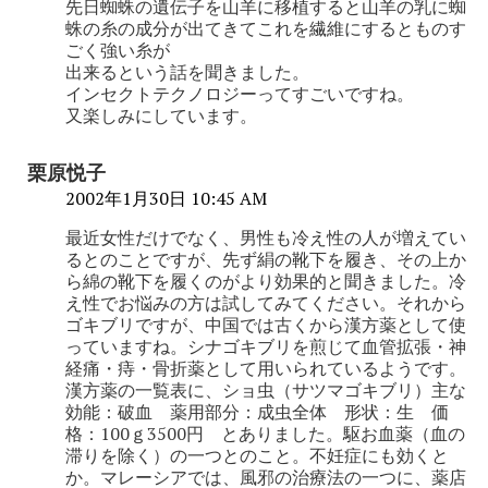
先日蜘蛛の遺伝子を山羊に移植すると山羊の乳に蜘
蛛の糸の成分が出てきてこれを繊維にするとものす
ごく強い糸が
出来るという話を聞きました。
インセクトテクノロジーってすごいですね。
又楽しみにしています。
栗原悦子
2002年1月30日 10:45 AM
最近女性だけでなく、男性も冷え性の人が増えてい
るとのことですが、先ず絹の靴下を履き、その上か
ら綿の靴下を履くのがより効果的と聞きました。冷
え性でお悩みの方は試してみてください。それから
ゴキブリですが、中国では古くから漢方薬として使
っていますね。シナゴキブリを煎じて血管拡張・神
経痛・痔・骨折薬として用いられているようです。
漢方薬の一覧表に、ショ虫（サツマゴキブリ）主な
効能：破血 薬用部分：成虫全体 形状：生 価
格：100ｇ3500円 とありました。駆お血薬（血の
滞りを除く）の一つとのこと。不妊症にも効くと
か。マレーシアでは、風邪の治療法の一つに、薬店