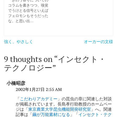
コラムを書きつつ、嗅覚
でうけとる信号といえば
フェロモンもそうだった
な、と思い出…
投
強く、やさしく
オーカーの文様
稿
ナ
9 thoughts on “
インセクト・
ビ
テクノロジー
”
ゲ
ー
小橋昭彦
シ
2002年1月27日 2:55 AM
ョ
「
こだわりアカデミー
」の昆虫の章に関連した対談
が掲載されています。長島孝行助教授のホームペー
ン
ジは「
東京農業大学昆虫機能開発研究室
」へ。関連
記事は「
繭が万能素材になる
」「
インセクト・テク