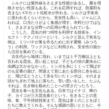
シルクには紫外線をさえぎる性能があるし、菌を増
殖させない性質もある。これを応用すれば、防腐剤を
含まないUVカット化粧水が作れる。シルクは手術糸
に使われるくらいだから、安全性も高い。ジャムに入
れれば、口当たりがよく食感が増す。衣料だけではな
く、さまざまな分野への応用が考えられている。
こうした、昆虫の持つ特性を利用する技術を、イン
セクト・テクノロジーという。シルクと並んで有名な
例は、ミツバチが巣を作るために出す蜜蝋（みつろ
う）の利用。ワックスなどに利用され、安全性の面か
ら注目を集めている。
古生代から地球に現れ、いまでは１千万種以上とも
言われる昆虫。思い起こせば、子どもの頃の夏休みに
虫網は欠かせなかった。トンボを糸にくくって飛ばす
のも定番の遊び。間違えて首にあたる部分に糸を結ぶ
と、飛び立とうとして糸を引いたトンボは、そのまま
頭がちぎれて地上に落ちた。苦い思いをした。たぶん
それは、生き物を殺めたことへの苦さだったろう。
昆虫を食べる文化もある。日本ではイナゴ、蜂の
子、カイコが三大昆虫食だという。生きることの意
味、食、千年持続技術まで。昆虫は多くのことをぼく
たちに教えてくれる。そんな感謝の思いとともに、今