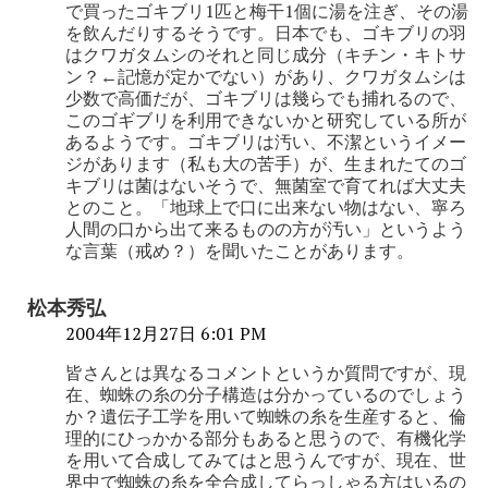
で買ったゴキブリ1匹と梅干1個に湯を注ぎ、その湯
を飲んだりするそうです。日本でも、ゴキブリの羽
はクワガタムシのそれと同じ成分（キチン・キトサ
ン？←記憶が定かでない）があり、クワガタムシは
少数で高価だが、ゴキブリは幾らでも捕れるので、
このゴギブリを利用できないかと研究している所が
あるようです。ゴキブリは汚い、不潔というイメー
ジがあります（私も大の苦手）が、生まれたてのゴ
キブリは菌はないそうで、無菌室で育てれば大丈夫
とのこと。「地球上で口に出来ない物はない、寧ろ
人間の口から出て来るものの方が汚い」というよう
な言葉（戒め？）を聞いたことがあります。
松本秀弘
2004年12月27日 6:01 PM
皆さんとは異なるコメントというか質問ですが、現
在、蜘蛛の糸の分子構造は分かっているのでしょう
か？遺伝子工学を用いて蜘蛛の糸を生産すると、倫
理的にひっかかる部分もあると思うので、有機化学
を用いて合成してみてはと思うんですが、現在、世
界中で蜘蛛の糸を全合成してらっしゃる方はいるの