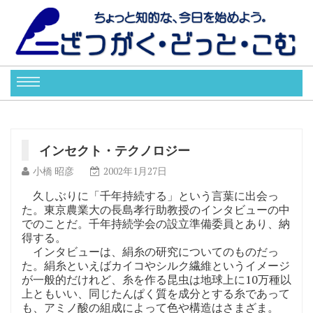
インセクト・テクノロジー
小橋 昭彦
2002年1月27日
久しぶりに「千年持続する」という言葉に出会っ
た。東京農業大の長島孝行助教授のインタビューの中
でのことだ。千年持続学会の設立準備委員とあり、納
得する。
インタビューは、絹糸の研究についてのものだっ
た。絹糸といえばカイコやシルク繊維というイメージ
が一般的だけれど、糸を作る昆虫は地球上に10万種以
上ともいい、同じたんぱく質を成分とする糸であって
も、アミノ酸の組成によって色や構造はさまざま。