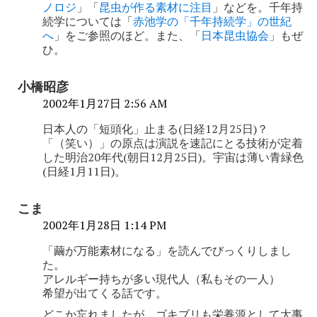
ノロジ
」「
昆虫が作る素材に注目
」などを。千年持
続学については「
赤池学の「千年持続学」の世紀
へ
」をご参照のほど。また、「
日本昆虫協会
」もぜ
ひ。
小橋昭彦
2002年1月27日 2:56 AM
日本人の「短頭化」止まる(日経12月25日)？
「（笑い）」の原点は演説を速記にとる技術が定着
した明治20年代(朝日12月25日)。宇宙は薄い青緑色
(日経1月11日)。
こま
2002年1月28日 1:14 PM
「繭が万能素材になる」を読んでびっくりしまし
た。
アレルギー持ちが多い現代人（私もその一人）
希望が出てくる話です。
どこか忘れましたが、ゴキブリも栄養源として大事