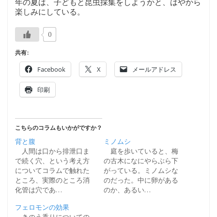
年の夏は、子どもと昆虫採集をしようかと、はやから
楽しみにしている。
0
共有:
Facebook
X
メールアドレス
印刷
こちらのコラムもいかがですか？
背と腹
ミノムシ
人間は口から排泄口ま
庭を歩いていると、梅
で続く穴、という考え方
の古木になにやらぶら下
についてコラムで触れた
がっている。ミノムシな
ところ、実際のところ消
のだった。中に卵がある
化管は穴であ…
のか、あるい…
フェロモンの効果
きのう香りについての