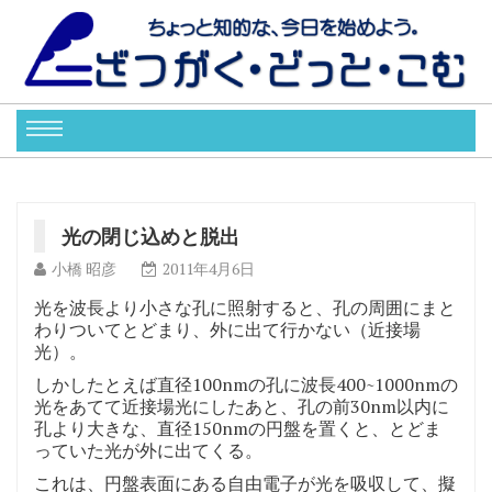
光の閉じ込めと脱出
小橋 昭彦
2011年4月6日
光を波長より小さな孔に照射すると、孔の周囲にまと
わりついてとどまり、外に出て行かない（近接場
光）。
しかしたとえば直径100nmの孔に波長400~1000nmの
光をあてて近接場光にしたあと、孔の前30nm以内に
孔より大きな、直径150nmの円盤を置くと、とどま
っていた光が外に出てくる。
これは、円盤表面にある自由電子が光を吸収して、擬