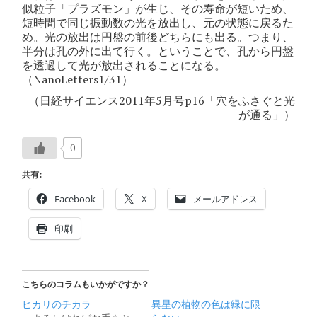
似粒子「プラズモン」が生じ、その寿命が短いため、
短時間で同じ振動数の光を放出し、元の状態に戻るた
め。光の放出は円盤の前後どちらにも出る。つまり、
半分は孔の外に出て行く。ということで、孔から円盤
を透過して光が放出されることになる。
（NanoLetters1/31）
（日経サイエンス2011年5月号p16「穴をふさぐと光
が通る」）
0
共有:
Facebook
X
メールアドレス
印刷
こちらのコラムもいかがですか？
ヒカリのチカラ
異星の植物の色は緑に限