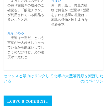
よろしければお手もと
らない
の練り歯磨きの成分のご
赤，青，黒… 異星の植
確認を。「酸化チタン」
物は何色か F型星やK型星
が利用されている商品も
をまわる惑星の植物は，
多いことと思…
地球の植物と同じような
色を基本…
光を止める
光速は一定だ、という
言葉が一人歩きしちゃっ
ているから勘違いしてし
まうのだけれど、光の速
度が一定だと…
投
セックスと暴力はリンクして
北米の大型哺乳類を滅ぼした
稿
いる
のはバイソン
ナ
ビ
Leave a comment.
ゲ