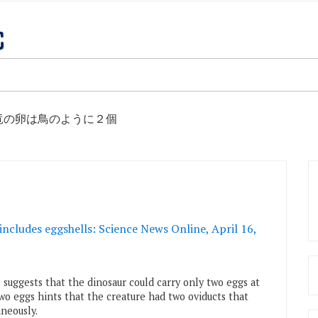
竜の卵は鳥のように２個
 includes eggshells: Science News Online, April 16,
o suggests that the dinosaur could carry only two eggs at
 two eggs hints that the creature had two oviducts that
neously.