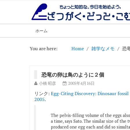
ホーム
You are here:
Home
雑学なメモ
恐
恐竜の卵は鳥のように２個
小橋 昭彦
2005年4月16日
リンク:
Egg-Citing Discovery: Dinosaur fossil
2005
.
The pelvis-filling volume of the eggs als
a time, says Sato. The similar size of the
produced one egg each and did so simulta