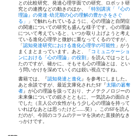
との比較研究、発達心理学面での研究、ロボット研
究との連携などの動きのほか、「
特別講演「『心の
理論』の発達-幼児期の心の理解の豊かさをさぐ
る」
」で触れられているように、心の理論と自閉症
の関連についての研究も盛んな様子です。心の理論
について考えていると、いつか取り上げようと考え
ている進化心理学と微妙に重なってくるのですが、
「
認知発達研究における進化心理学の可能性
」がう
まくまとまっています。あと、「
コミュニケーショ
ンにおける「心の理論」の役割
」を読んではっとし
たのですが、確かに、そもそも心の理論とは、とい
う問いかけを深めていくのは鋭い視点ですね。
書籍では、『
認知発達と進化
』を参考にしました。
あと余談ですが、最近文庫化されたSF『
太陽の簒奪
者
』が心の理論を扱っており、ナノテクノロジーの
未来像についての鋭さとともに、一気読みの面白さ
でした（主人公の女性がもう少し心の理論を持って
いればなあとは思ったけど……笑）。このSFを読ん
だのが、今回のコラムのテーマを決めた直接的なき
っかけです。