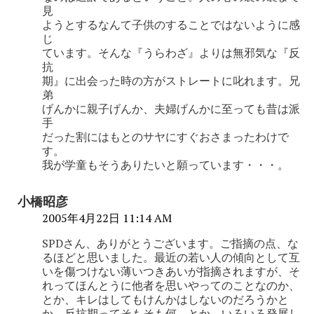
見
ようとするなんて子供のすることではないように感
じ
ています。そんな『うらわざ』よりは無邪気な『反
抗
期』に出会った時の方がストレートに叱れます。兄
弟
げんかに親子げんか、夫婦げんかに至っても昔は派
手
だった割にはもとのサヤにすぐおさまったわけで
す。
我が学童もそうありたいと願っています・・・。
小橋昭彦
2005年4月22日 11:14 AM
SPDさん、ありがとうございます。ご指摘の点、な
るほどと思いました。最近の若い人の傾向として互
いを傷つけない薄いつきあいが指摘されますが、そ
れってほんとうに他者を思いやってのことなのか、
とか、キレはしてもけんかはしないのだろうかと
か、反抗期ってそもそも何、とか、いろいろ発展し