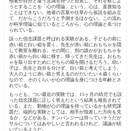
他者が自分と違う意識を持つと自覚し、それを察しよ
うとすることを「心の理論」という。心は、直接知る
ことはできない。他者の言葉や仕草から仮説を組み立
て、だからこうだろうと予測するほかない。この流れ
が科学理論に似ているところから、心の理論と名づけ
られている。
誤った信念課題と呼ばれる実験がある。子どもの前に
赤い箱と白い箱を置く。先生が赤い箱におもちゃを隠
して教室を離れる。その間に、別の誰かがおもちゃを
赤い箱から白い箱に移す。帰ってきた先生は、おもち
ゃを取り出すためにどちらの箱を開けるだろう。幼い
子は、先生と自分を分けず、白い箱と考えてしまう。
大人のように赤い箱と答えるのがだいたい４歳くらい
なので、そのくらいが心の理論を身につける年齢とさ
れている。
もっとも、つい最近の実験では、15ヶ月の幼児でも誤
った信念課題に正しく答えたという結果も報告されて
いる。また、動物が心の理論を持っているかも研究課
題だ。端的な実験としては、相手が指差した方向を見
るか、などがある。チンパンジーは持っていそうだが
サルについてはあやしいと言われるけれど、議論が続
いているようだ。