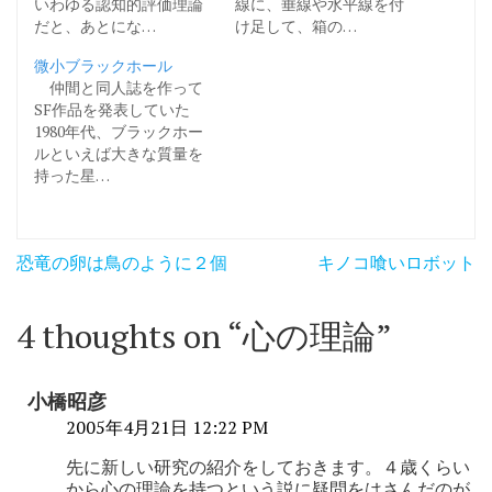
いわゆる認知的評価理論
線に、垂線や水平線を付
だと、あとにな…
け足して、箱の…
微小ブラックホール
仲間と同人誌を作って
SF作品を発表していた
1980年代、ブラックホー
ルといえば大きな質量を
持った星…
投
恐竜の卵は鳥のように２個
キノコ喰いロボット
稿
ナ
4 thoughts on “
心の理論
”
ビ
ゲ
小橋昭彦
ー
2005年4月21日 12:22 PM
シ
先に新しい研究の紹介をしておきます。４歳くらい
から心の理論を持つという説に疑問をはさんだのが