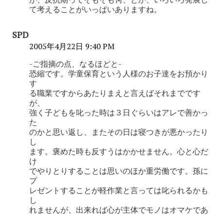
て考えることがいっぱいありますね。
SPD
2005年4月22日 9:40 PM
-ご指摘の点、なるほどと-
恐縮です。学童保育という人様のお子達をお預かり
す
る職業ですからあたりまえと言えばそれまでです
が、
強く子どもを叱った時は３日ぐらいはアレで善かっ
た
のかと思い返し、またその日は寝つきが悪かったり
し
ます。褒めた時も反すうはかかせません。心と心だ
け
でやりとりすることは思いのほか重労働です。孫に
プ
レゼントすることが軽作業と言っては叱られるかも
し
れませんが、出来れば心が主体でモノはオマケであ