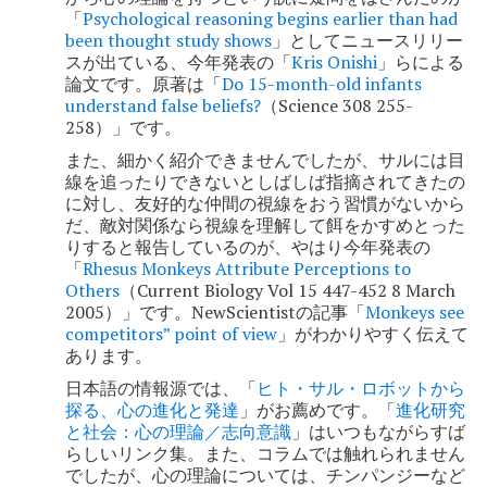
ョ
「
Psychological reasoning begins earlier than had
been thought study shows
」としてニュースリリー
ン
スが出ている、今年発表の「
Kris Onishi
」らによる
論文です。原著は「
Do 15-month-old infants
understand false beliefs?
（Science 308 255-
258）」です。
また、細かく紹介できませんでしたが、サルには目
線を追ったりできないとしばしば指摘されてきたの
に対し、友好的な仲間の視線をおう習慣がないから
だ、敵対関係なら視線を理解して餌をかすめとった
りすると報告しているのが、やはり今年発表の
「
Rhesus Monkeys Attribute Perceptions to
Others
（Current Biology Vol 15 447-452 8 March
2005）」です。NewScientistの記事「
Monkeys see
competitors” point of view
」がわかりやすく伝えて
あります。
日本語の情報源では、「
ヒト・サル・ロボットから
探る、心の進化と発達
」がお薦めです。「
進化研究
と社会：心の理論／志向意識
」はいつもながらすば
らしいリンク集。また、コラムでは触れられません
でしたが、心の理論については、チンパンジーなど