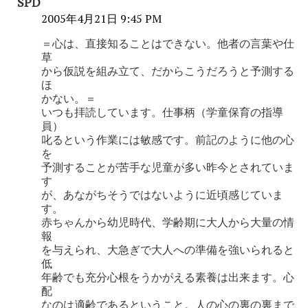
SPD
2005年4月21日 9:45 PM
＝心は、直接知ることはできない。他者の言葉や仕
草
から仮説を組み立て、だからこうだろうと予測する
ほ
かない。＝
いつも拝読しています。仕事柄（学童保育の指導
員）
叱るという作業には敏感です。前記のように他の心
を
予測することが苦手な児童が多い昨今とされていま
す
が、あながちそうではないように近頃感じていま
す。
赤ちゃんから幼児時代、学齢期に大人から大量の情
報
を与えられ、大急ぎで大人への準備を強いられると
低
年齢でも充分心根をうかがえる素養は出来ます。心
配
なのは適齢であるということ。人の心の裏の裏まで