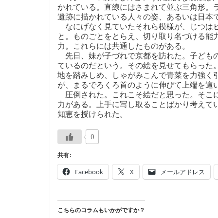
かれている。直線にはさまれて並ぶ三角形。
遺跡に描かれている人々の姿、あるいは日本
なにげなく見ていたそれら模様が、じつはヒ
と。ものごとをとらえ、切り取り名づける能
力。これらには共通したものがある。
先日、妹が子づれで京都を訪れた。子どもの
ているのだという。その絵を見せてもらった
地を踏みしめ、しゃがみこんで青菜を力強く
が、まるでろくろ首のように伸びて上端を這
圧倒された。これこそ絵だと思った。そこに
力がある。上手に写し取ることばかり考えて
知恵を授けられた。
0
共有:
Facebook
X
メールアドレス
こちらのコラムもいかがですか？