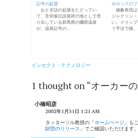
記号の起源
ポロックのフ
おとぎ話の起源をたどってい
抽象表現は
て、舌切雀伝説発祥の地として売
ジャクソン・
り出している群馬県の磯部温泉
い。ドリップ
が、温泉記号の…
う手法で描…
投
インセクト・テクノロジー
稿
ナ
1 thought on “
オーカーの
ビ
ゲ
小橋昭彦
ー
2002年1月31日 1:21 AM
シ
タッターソル教授の「
ホームページ
」も
財団のリリース
」でご確認いただけます
ョ