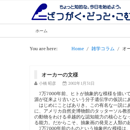
ホーム
You are here:
Home
雑学コラム
オ
オーカーの文様
小橋 昭彦
2002年1月31日
7万7000年前、ヒトが抽象的な模様を描い
源が従来より古いという分子遺伝学の仮説に
はじめにことばありき。この有名な一説にあ
に、アメリカ自然史博物館のタッターソル教
の動物をわける卓越的な認知能力の核心とな
る能力。だからこそ、抽象画の発見と人類の
7万7000年前のものという抽象的な模様は