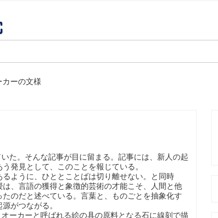
ーカーの文様
ていた。そんな記事が目に留まる。記事には、新人の起
あう発見として、このことを報じている。
るように、ひととことばは切り離せない。と同時
授は、言語の獲得と象徴的芸術の才能こそ、人間と他
ったのだと述べている。言葉と、ものごとを抽象化す
起源がつながる。
、オーカーと呼ばれる絵の具の原料となる石に線刻で描