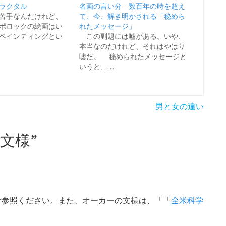
ラクタル
名画の言い分―数百年の時を超え
苦手なんだけれど、
て、今、解き明かされる「秘めら
ポロックの絵画はい
れたメッセージ」
ペインティングとい
この副題には嘘がある。いや、
本当なのだけれど、それはやはり
嘘だ。 秘められたメッセージと
いうと、…
男と女の違い
文様
”
ご参照ください。また、オーカーの文様は、「「
全米科学
。