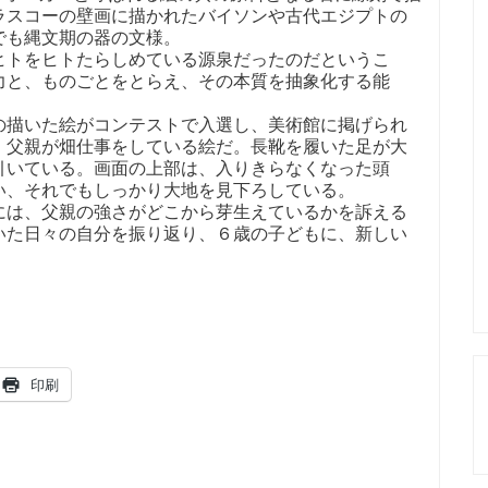
ラスコーの壁画に描かれたバイソンや古代エジプトの
でも縄文期の器の文様。
トをヒトたらしめている源泉だったのだというこ
力と、ものごとをとらえ、その本質を抽象化する能
描いた絵がコンテストで入選し、美術館に掲げられ
。父親が畑仕事をしている絵だ。長靴を履いた足が大
引いている。画面の上部は、入りきらなくなった頭
い、それでもしっかり大地を見下ろしている。
は、父親の強さがどこから芽生えているかを訴える
いた日々の自分を振り返り、６歳の子どもに、新しい
印刷