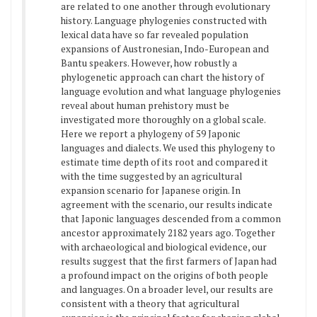
are related to one another through evolutionary
history. Language phylogenies constructed with
lexical data have so far revealed population
expansions of Austronesian, Indo-European and
Bantu speakers. However, how robustly a
phylogenetic approach can chart the history of
language evolution and what language phylogenies
reveal about human prehistory must be
investigated more thoroughly on a global scale.
Here we report a phylogeny of 59 Japonic
languages and dialects. We used this phylogeny to
estimate time depth of its root and compared it
with the time suggested by an agricultural
expansion scenario for Japanese origin. In
agreement with the scenario, our results indicate
that Japonic languages descended from a common
ancestor approximately 2182 years ago. Together
with archaeological and biological evidence, our
results suggest that the first farmers of Japan had
a profound impact on the origins of both people
and languages. On a broader level, our results are
consistent with a theory that agricultural