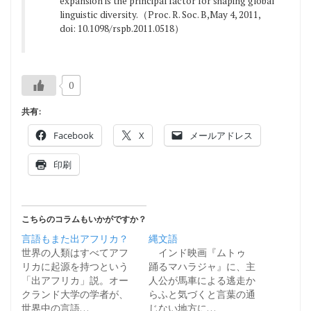
expansion is the principal factor for shaping global
linguistic diversity.（Proc. R. Soc. B,May 4, 2011,
doi: 10.1098/rspb.2011.0518）
0
共有:
Facebook
X
メールアドレス
印刷
こちらのコラムもいかがですか？
言語もまた出アフリカ？
縄文語
世界の人類はすべてアフ
インド映画『ムトゥ
リカに起源を持つという
踊るマハラジャ』に、主
「出アフリカ」説。オー
人公が馬車による逃走か
クランド大学の学者が、
らふと気づくと言葉の通
世界中の言語…
じない地方に…