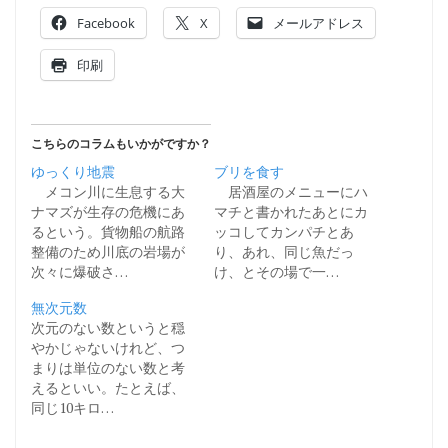
Facebook
X
メールアドレス
印刷
こちらのコラムもいかがですか？
ゆっくり地震
ブリを食す
メコン川に生息する大
居酒屋のメニューにハ
ナマズが生存の危機にあ
マチと書かれたあとにカ
るという。貨物船の航路
ッコしてカンパチとあ
整備のため川底の岩場が
り、あれ、同じ魚だっ
次々に爆破さ…
け、とその場で一…
無次元数
次元のない数というと穏
やかじゃないけれど、つ
まりは単位のない数と考
えるといい。たとえば、
同じ10キロ…