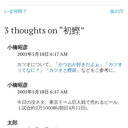
投
いま何時？
血の汗
稿
ナ
3 thoughts on “
初鰹
”
ビ
ゲ
小橋昭彦
ー
2001年5月18日 6:17 AM
シ
カツオについて。「
かつおが好きだよぉ
」「
カツオ
ってなに？
」「
カツオと鰹節
」などをご参考に。
ョ
ン
小橋昭彦
2001年5月18日 6:17 AM
今日の没ネタ。東京ドーム巨人戦で売れるビール、
１試合約2万1000杯(朝日4月12日)。
太郎