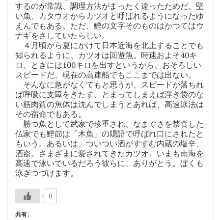
するのが常識、調理方法がまったく違ったためだ。堅
い魚、カタウオからカツオと呼ばれるようになったゆ
えんでもある。ただ、鰹の文字そのものはかつてはウ
ナギをさしていたらしい。
４月頃から夏にかけて日本近海を北上することでも
知られるように、カツオは回遊魚。時速およそ40キ
ロ、ときには100キロを出すというから、おそろしい
スピードだ。現在の高速船でもここまでは出ない。
そんなに急がなくてもと思うが、スピードが落ちれ
ば呼吸に支障をきたす、とまってしまえば浮き袋のな
い筋肉質の魚体は沈んでしまうとあれば、高速泳法は
その宿命でもある。
勝つ魚として武家で珍重され、なまぐさを禁食した
仏家でも鰹節は「木魚」の隠語で呼ばれ口にされたと
もいう。あるいは、ついつい酒がすすむ内蔵の塩辛、
酒盗。さまざまに愛されてきたカツオ。いまも南海を
高速で泳いでいるだろう彼らに、ありがとう。ぼくも
泳ぎつづけます。
0
共有: