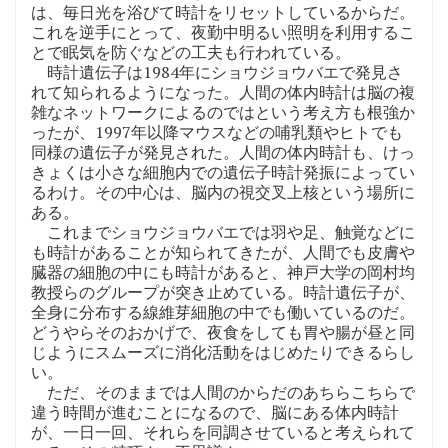
は、毎日光を浴びて時計をリセットしているからだ。
これを逆手にとって、夜勤中明るい照明を利用するこ
とで眠気を防ぐなどの工夫も行われている。
時計遺伝子は1984年にショウジョウバエで発見さ
れて知られるようになった。人間の体内時計は脳の複
雑なネットワークによるのではという考え方も根強か
ったが、1997年以降マウスなどの哺乳類やヒトでも
同様の遺伝子が発見された。人間の体内時計も、けっ
きょくは小さな細胞内での遺伝子時計発振によってい
るわけ。その中心は、脳内の視交叉上核という場所に
ある。
これまでショウジョウバエでは羽や足、触覚などに
も時計があることが知られてきたが、人間でも皮膚や
臓器の細胞の中にも時計があると、神戸大学の岡村均
教授らのグループが突き止めている。時計遺伝子が、
全身に分布する線維芽細胞の中でも働いているのだ。
どうやらそのおかげで、夜食をしても胃や腸が昼と同
じようにスムーズに消化活動をはじめたりできるらし
い。
ただ、そのままでは人間のからだのあちらこちらで
違う時間が進むことになるので、脳にある体内時計
が、一日一回、それらを同調させていると考えられて