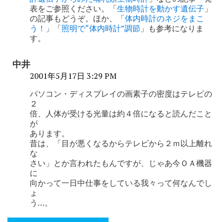
ン
表をご参照ください。「
生物時計を動かす遺伝子
」
の記事もどうぞ。ほか、「
体内時計のネジをまこ
う！
」「
照明で“体内時計”調節
」も参考になりま
す。
中井
2001年5月17日 3:29 PM
パソコン・ディスプレイの画素子の密度はテレビの
２
倍、人体が受ける光量は約４倍になると読んだこと
が
あります。
昔は、「目が悪くなるからテレビから２ｍ以上離れ
な
さい」とか言われたもんですが、じゃあ今ＯＡ機器
に
向かって一日中仕事をしている我々って何なんでし
ょ
う…。