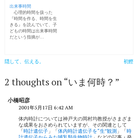
出来事時間
心理的時間を扱った
『時間を作る、時間を生
きる』を読んでいて、子
どもの時間は出来事時間
だという指摘が…
投
隠して、伝える。
初鰹
稿
ナ
2 thoughts on “
いま何時？
”
ビ
ゲ
小橋昭彦
ー
2001年5月17日 6:42 AM
シ
体内時計については神戸大の岡村均教授がさまざま
な成果をおさめられていますが、その関連として
ョ
「
時計遺伝子
」「
体内時計遺伝子を“生”観測
」「
時
計遺伝子からみた哺乳類生物時計
」などの記事・発