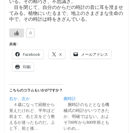
いる。その精巧さ、不思議さ。
目を閉じて、自分のからだの時計の音に耳を澄ませ
てみる。植物にいたるまで、地上のさまざまな生命の
中で、その時計は時をきざんでいる。
0
共有:
Facebook
X
メールアドレス
印刷
こちらのコラムもいかがですか？
右か、左か
腕時計
４歳になって経験から
腕時計のもととなる機
覚えたけれど、半年ほど
械式の時計がいつできた
前まで、右と左をどう教
か、明確ではない。およ
えるか迷ったものだ。上
そ700年から800年前とも
と下、前と後…
いわれ…