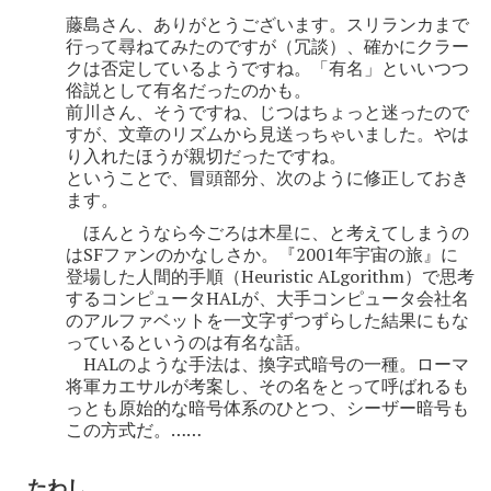
藤島さん、ありがとうございます。スリランカまで
行って尋ねてみたのですが（冗談）、確かにクラー
クは否定しているようですね。「有名」といいつつ
俗説として有名だったのかも。
前川さん、そうですね、じつはちょっと迷ったので
すが、文章のリズムから見送っちゃいました。やは
り入れたほうが親切だったですね。
ということで、冒頭部分、次のように修正しておき
ます。
ほんとうなら今ごろは木星に、と考えてしまうの
はSFファンのかなしさか。『2001年宇宙の旅』に
登場した人間的手順（Heuristic ALgorithm）で思考
するコンピュータHALが、大手コンピュータ会社名
のアルファベットを一文字ずつずらした結果にもな
っているというのは有名な話。
HALのような手法は、換字式暗号の一種。ローマ
将軍カエサルが考案し、その名をとって呼ばれるも
っとも原始的な暗号体系のひとつ、シーザー暗号も
この方式だ。……
たわし