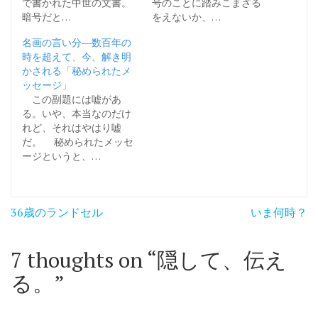
で書かれた中世の文書。
号のことに踏みこまざる
暗号だと…
をえないか、…
名画の言い分―数百年の
時を超えて、今、解き明
かされる「秘められたメ
ッセージ」
この副題には嘘があ
る。いや、本当なのだけ
れど、それはやはり嘘
だ。 秘められたメッセ
ージというと、…
投
36歳のランドセル
いま何時？
稿
ナ
7 thoughts on “
隠して、伝え
ビ
る。
”
ゲ