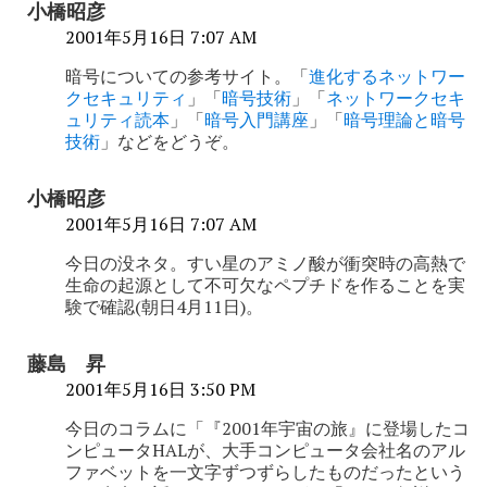
ー
小橋昭彦
シ
2001年5月16日 7:07 AM
ョ
暗号についての参考サイト。「
進化するネットワー
クセキュリティ
」「
暗号技術
」「
ネットワークセキ
ン
ュリティ読本
」「
暗号入門講座
」「
暗号理論と暗号
技術
」などをどうぞ。
小橋昭彦
2001年5月16日 7:07 AM
今日の没ネタ。すい星のアミノ酸が衝突時の高熱で
生命の起源として不可欠なペプチドを作ることを実
験で確認(朝日4月11日)。
藤島 昇
2001年5月16日 3:50 PM
今日のコラムに「『2001年宇宙の旅』に登場したコ
ンピュータHALが、大手コンピュータ会社名のアル
ファベットを一文字ずつずらしたものだったという