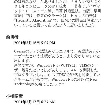
のは有名な話」とありましたが、「ＨＡＬ伝説 ２０
０１年コンピュータの夢と現実」（著者：デイヴィ
ッド・Ｇ・ストーク編、日暮 雅通監訳、出版：早川
書房）では、作者のクラークは、ＨＡＬの由来は
“Heuristic ALgorithm” で、IBMとの関係は偶然だと
いっていると書いてあったように思いましたが。
前川徹
2001年5月16日 5:07 PM
Caesarのラテン語読みがカエサルで、英語読みがシ
ーザーだという注釈があると、より分かりやすいと
思います。
余談ですが、Windows NT (WNT) は、VMSのシー
ザー暗号だという説があります。WNTを開発した
プログラマたちは、かつてDECでVMSを開発してい
たチームだからです。Windows NTのNTってNew
Technology の略でしたっけ？
小橋昭彦
2001年5月17日 6:37 AM