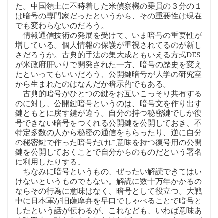
た。中国領土に不時着した米偵察機の乗員の３分の１
は暗号の専門家だったというから、その重要性は現在
でも変わらないのだろう。
情報通信技術の発展を受けて、いま暗号の重要性が
増している。個人情報の保護が重視されてるのが新し
さだろうか。古典的手法の集大成ともいえる方式DES
が米政府肝いりで開発された一方、暗号の歴史を変え
たといってもいいだろう、公開鍵暗号が大学の研究室
から生まれたのはなんだか暗示的でもある。
古典的暗号がひとつの鍵をお互いこっそり共有する
のに対し、公開鍵暗号というのは、暗号文を作り出す
鍵ともとに戻す鍵が違う。自分の持つ秘密鍵でしか復
号できない暗号をつくれる公開鍵を公開しておき、不
特定多数の人から秘密の通信をもらったり、逆に自分
の秘密鍵で作った暗号だけに意味を持つ復号用の公開
鍵を公開しておくことで自分からのものだという署名
に利用したりする。
ちなみに暗号というもの、ぜったい解読できてはい
けないというものでもない。解読に数十万年かかるの
ならその行為に意味はなく、暗号として役立つ。大戦
中に日本軍が旧薩摩弁を早口でしゃべることで暗号と
したという話が伝わるが、これなども、いわば意味あ