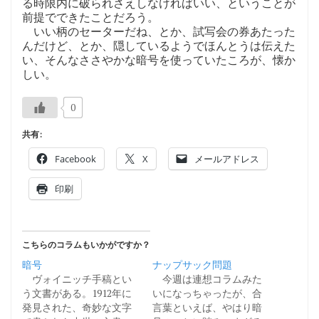
る時限内に破られさえしなければいい、ということが
前提でできたことだろう。
いい柄のセーターだね、とか、試写会の券あたった
んだけど、とか、隠しているようでほんとうは伝えた
い、そんなささやかな暗号を使っていたころが、懐か
しい。
0
共有:
Facebook
X
メールアドレス
印刷
こちらのコラムもいかがですか？
暗号
ナップサック問題
ヴォイニッチ手稿とい
今週は連想コラムみた
う文書がある。1912年に
いになっちゃったが、合
発見された、奇妙な文字
言葉といえば、やはり暗