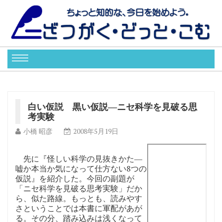
白い仮説 黒い仮説―ニセ科学を見破る思
考実験
小橋 昭彦
2008年5月19日
先に『怪しい科学の見抜きかた―
嘘か本当か気になって仕方ない8つの
仮説』を紹介した。今回の副題が
「ニセ科学を見破る思考実験」だか
ら、似た路線。もっとも、読みやす
さということでは本書に軍配があが
る。その分、踏み込みは浅くなって