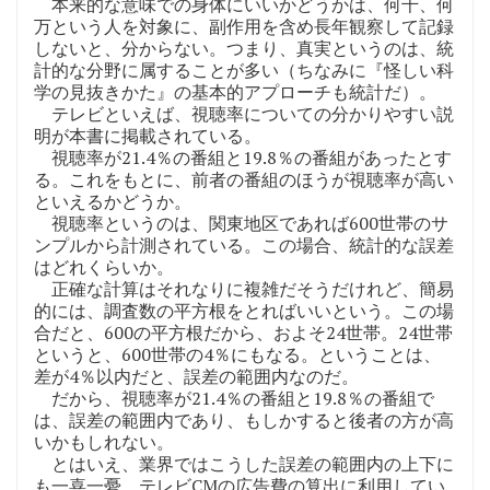
本来的な意味での身体にいいかどうかは、何千、何
万という人を対象に、副作用を含め長年観察して記録
しないと、分からない。つまり、真実というのは、統
計的な分野に属することが多い（ちなみに『怪しい科
学の見抜きかた』の基本的アプローチも統計だ）。
テレビといえば、視聴率についての分かりやすい説
明が本書に掲載されている。
視聴率が21.4％の番組と19.8％の番組があったとす
る。これをもとに、前者の番組のほうが視聴率が高い
といえるかどうか。
視聴率というのは、関東地区であれば600世帯のサ
ンプルから計測されている。この場合、統計的な誤差
はどれくらいか。
正確な計算はそれなりに複雑だそうだけれど、簡易
的には、調査数の平方根をとればいいという。この場
合だと、600の平方根だから、およそ24世帯。24世帯
というと、600世帯の4％にもなる。ということは、
差が4％以内だと、誤差の範囲内なのだ。
だから、視聴率が21.4％の番組と19.8％の番組で
は、誤差の範囲内であり、もしかすると後者の方が高
いかもしれない。
とはいえ、業界ではこうした誤差の範囲内の上下に
も一喜一憂、テレビCMの広告費の算出に利用してい