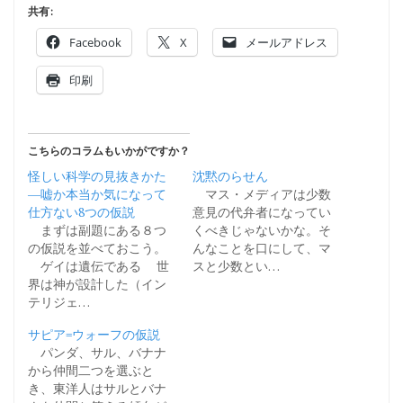
共有:
Facebook
X
メールアドレス
印刷
こちらのコラムもいかがですか？
怪しい科学の見抜きかた
沈黙のらせん
―嘘か本当か気になって
マス・メディアは少数
仕方ない8つの仮説
意見の代弁者になってい
まずは副題にある８つ
くべきじゃないかな。そ
の仮説を並べておこう。
んなことを口にして、マ
ゲイは遺伝である 世
スと少数とい…
界は神が設計した（イン
テリジェ…
サピア=ウォーフの仮説
パンダ、サル、バナナ
から仲間二つを選ぶと
き、東洋人はサルとバナ