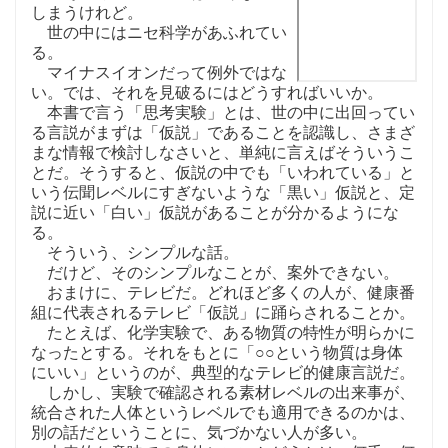
しまうけれど。
世の中にはニセ科学があふれてい
る。
マイナスイオンだって例外ではな
い。では、それを見破るにはどうすればいいか。
本書で言う「思考実験」とは、世の中に出回ってい
る言説がまずは「仮説」であることを認識し、さまざ
まな情報で検討しなさいと、単純に言えばそういうこ
とだ。そうすると、仮説の中でも「いわれている」と
いう伝聞レベルにすぎないような「黒い」仮説と、定
説に近い「白い」仮説があることが分かるようにな
る。
そういう、シンプルな話。
だけど、そのシンプルなことが、案外できない。
おまけに、テレビだ。どれほど多くの人が、健康番
組に代表されるテレビ「仮説」に踊らされることか。
たとえば、化学実験で、ある物質の特性が明らかに
なったとする。それをもとに「○○という物質は身体
にいい」というのが、典型的なテレビ的健康言説だ。
しかし、実験で確認される素材レベルの出来事が、
統合された人体というレベルでも適用できるのかは、
別の話だということに、気づかない人が多い。