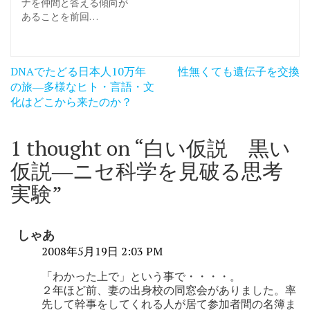
ナを仲間と答える傾向が
あることを前回…
投
DNAでたどる日本人10万年
性無くても遺伝子を交換
稿
の旅―多様なヒト・言語・文
化はどこから来たのか？
ナ
ビ
1 thought on “
白い仮説 黒い
ゲ
仮説―ニセ科学を見破る思考
ー
実験
”
シ
ョ
しゃあ
ン
2008年5月19日 2:03 PM
「わかった上で」という事で・・・・。
２年ほど前、妻の出身校の同窓会がありました。率
先して幹事をしてくれる人が居て参加者間の名簿ま