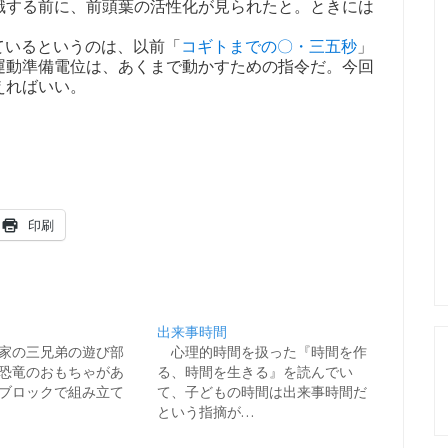
識する前に、前頭葉の活性化が見られたと。ときには
っているというのは、以前「
コギトまでの〇・三五秒
」
運動準備電位は、あくまで動かすための指令だ。今回
えればいい。
。
印刷
出来事時間
家の三兄弟の遊び部
心理的時間を扱った『時間を作
恐竜のおもちゃがあ
る、時間を生きる』を読んでい
ブロックで組み立て
て、子どもの時間は出来事時間だ
という指摘が…