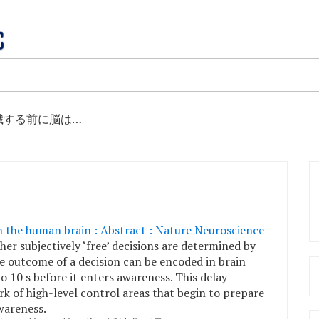
識する前に脳は…
n the human brain : Abstract : Nature Neuroscience
er subjectively ‘free’ decisions are determined by
he outcome of a decision can be encoded in brain
to 10 s before it enters awareness. This delay
k of high-level control areas that begin to prepare
wareness.