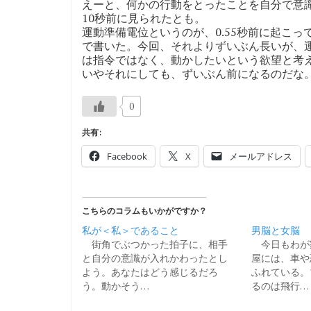
えーと、何かの行動をとったことを自分で意
10秒前に見られたとも。
運動準備電位というのが、0.55秒前に起こ
で書いた。今回、それよりずいぶん長いが、
は指令ではなく、動かしたいという欲望と考
いやそれにしても、ずいぶん前になるのだな
0
共有:
Facebook
X
メールアドレス
こちらのコラムもいかがですか？
私が＜私＞であること
男脳と女脳
街角でぶつかった拍子に、相手
今日もわが
と自分の意識が入れかわったとし
屋には、車や
よう。あなたはどう感じるだろ
ふれている。
う。動かそう…
るのは飛行…