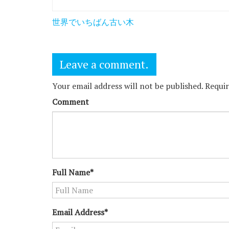
投
世界でいちばん古い木
稿
ナ
Leave a comment.
ビ
ゲ
Your email address will not be published. Requi
ー
Comment
シ
ョ
ン
Full Name*
Email Address*