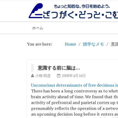
ホーム
You are here:
Home
雑学なメモ
意
意識する前に脳は…
小橋 昭彦
2008年4月16日
Unconscious determinants of free decisions i
There has been a long controversy as to wheth
brain activity ahead of time. We found that t
activity of prefrontal and parietal cortex up 
presumably reflects the operation of a networ
an upcoming decision long before it enters a