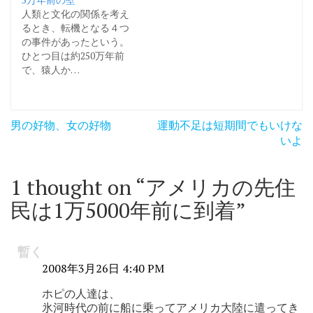
人類と文化の関係を考え
るとき、転機となる４つ
の事件があったという。
ひとつ目は約250万年前
で、猿人か…
投
男の好物、女の好物
運動不足は短期間でもいけな
稿
いよ
ナ
1 thought on “
アメリカの先住
ビ
民は1万5000年前に到着
”
ゲ
ー
暫く
シ
2008年3月26日 4:40 PM
ョ
ホピの人達は、
ン
氷河時代の前に船に乗ってアメリカ大陸に遣ってき