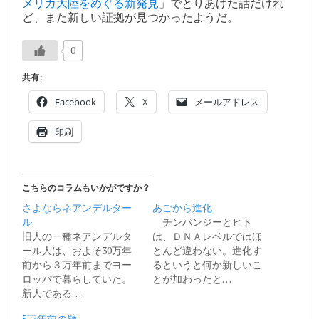
メリカ大陸をめぐる新発見
」でとりあげた話だけれ
ど、また新しい証拠が見つかったようだ。
0
共有:
Facebook
X
メールアドレス
印刷
こちらのコラムもいかがですか？
さよならネアンデルター
あごから進化
ル
チンパンジーとヒト
旧人の一種ネアンデルタ
は、ＤＮＡレベルではほ
ール人は、およそ30万年
とんど違わない。進化す
前から３万年前までヨー
るというと何か新しいこ
ロッパで暮らしていた。
とが加わったと…
新人である…
5万年前の壁