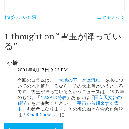
投
ねばっこいだ液
ニセモノって
稿
ナ
1 thought on “
雪玉が降ってい
ビ
る
”
ゲ
ー
小橋
シ
2001年4月17日 9:22 PM
ョ
今回のコラムは、「
大地の下、水は流れ
」を水につ
いての地下篇とするなら、その天上篇というところ
ン
です。雪玉が降っているというニュースは、1997年
のもの。「
NASAの発表
」あるいは「
国立天文台の
解説
」をご参照ください。「
宇宙から飛来する雪
玉
」も参考になります。その後の動きを含めた解説
は「
Small Comets
」に。