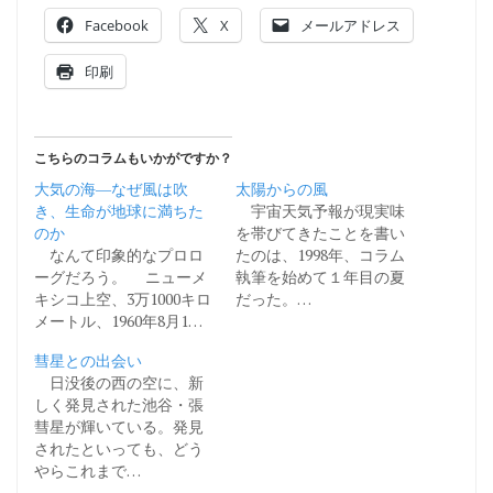
Facebook
X
メールアドレス
印刷
こちらのコラムもいかがですか？
大気の海―なぜ風は吹
太陽からの風
き、生命が地球に満ちた
宇宙天気予報が現実味
のか
を帯びてきたことを書い
なんて印象的なプロロ
たのは、1998年、コラム
ーグだろう。 ニューメ
執筆を始めて１年目の夏
キシコ上空、3万1000キロ
だった。…
メートル、1960年8月1…
彗星との出会い
日没後の西の空に、新
しく発見された池谷・張
彗星が輝いている。発見
されたといっても、どう
やらこれまで…