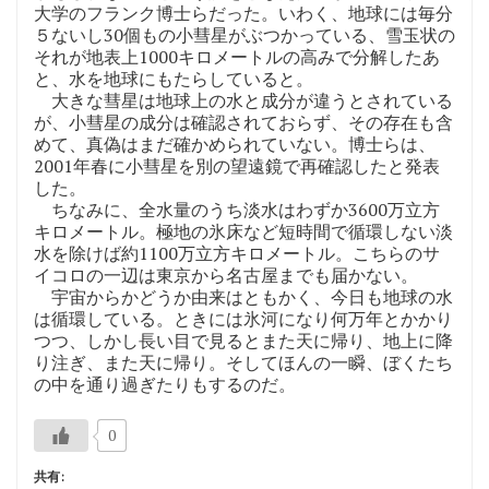
大学のフランク博士らだった。いわく、地球には毎分
５ないし30個もの小彗星がぶつかっている、雪玉状の
それが地表上1000キロメートルの高みで分解したあ
と、水を地球にもたらしていると。
大きな彗星は地球上の水と成分が違うとされている
が、小彗星の成分は確認されておらず、その存在も含
めて、真偽はまだ確かめられていない。博士らは、
2001年春に小彗星を別の望遠鏡で再確認したと発表
した。
ちなみに、全水量のうち淡水はわずか3600万立方
キロメートル。極地の氷床など短時間で循環しない淡
水を除けば約1100万立方キロメートル。こちらのサ
イコロの一辺は東京から名古屋までも届かない。
宇宙からかどうか由来はともかく、今日も地球の水
は循環している。ときには氷河になり何万年とかかり
つつ、しかし長い目で見るとまた天に帰り、地上に降
り注ぎ、また天に帰り。そしてほんの一瞬、ぼくたち
の中を通り過ぎたりもするのだ。
0
共有: