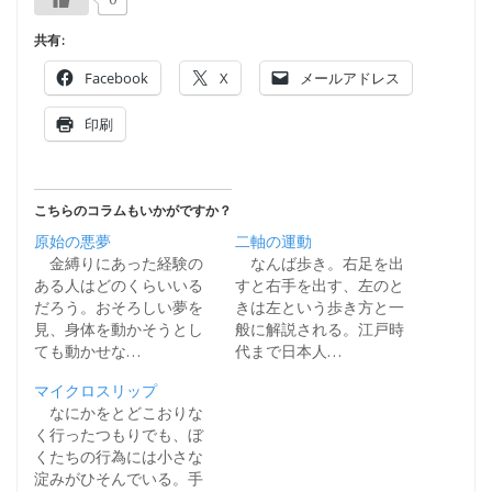
共有:
Facebook
X
メールアドレス
印刷
こちらのコラムもいかがですか？
原始の悪夢
二軸の運動
金縛りにあった経験の
なんば歩き。右足を出
ある人はどのくらいいる
すと右手を出す、左のと
だろう。おそろしい夢を
きは左という歩き方と一
見、身体を動かそうとし
般に解説される。江戸時
ても動かせな…
代まで日本人…
マイクロスリップ
なにかをとどこおりな
く行ったつもりでも、ぼ
くたちの行為には小さな
淀みがひそんでいる。手