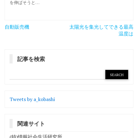
を伸ばそうと…
投
自動販売機
太陽光を集光してできる最高
稿
温度は
ナ
ビ
記事を検索
ゲ
ー
シ
ョ
Tweets by a_kobashi
ン
関連サイト
(特)情報社会生活研究所