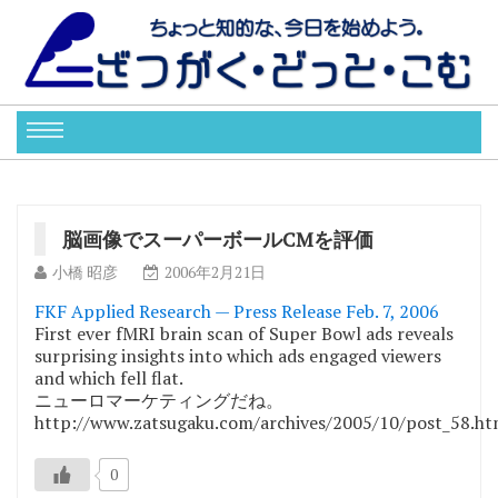
脳画像でスーパーボールCMを評価
小橋 昭彦
2006年2月21日
FKF Applied Research — Press Release Feb. 7, 2006
First ever fMRI brain scan of Super Bowl ads reveals
surprising insights into which ads engaged viewers
and which fell flat.
ニューロマーケティングだね。
http://www.zatsugaku.com/archives/2005/10/post_58.ht
0