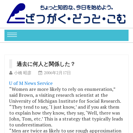
過去に何人と関係した？
小橋 昭彦
2006年2月17日
U of M News Service
“Women are more likely to rely on enumeration,”
said Brown, a visiting research scientist at the
University of Michigan Institute for Social Research.
“They tend to say, ‘I just know,’ and if you ask them
to explain how they know, they say, ‘Well, there was
John, Tom, etc.’ This is a strategy that typically leads
to underestimation.
“Men are twice as likely to use rough approximation