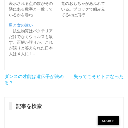
表示される点の数がその
竜のおもちゃがあふれて
隣にある数字と一致して
いる。ブロックで組み立
いるかを尋ね…
てるのは飛行…
男と女の違い
抗生物質はバクテリア
だけでなくウィルスも殺
す。正解か誤りか。これ
が誤りと答えられた日本
人は４人に１…
投
ダンスの才能は遺伝子が決め
失ってこそヒトになった
稿
る？
ナ
ビ
記事を検索
ゲ
ー