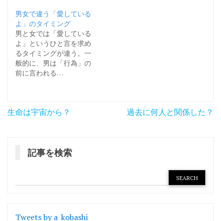
男女で違う「愛している
よ」のタイミング
男と女では「愛している
よ」というひと言を求め
るタイミングが違う。一
般的に、男は「行為」の
前に言われる…
投
生命は宇宙から？
過去に何人と関係した？
稿
ナ
記事を検索
ビ
ゲ
ー
シ
Tweets by a_kobashi