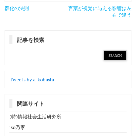
投
群化の法則
言葉が視覚に与える影響は左
稿
右で違う
ナ
ビ
記事を検索
ゲ
ー
シ
ョ
Tweets by a_kobashi
ン
関連サイト
(特)情報社会生活研究所
iso乃家