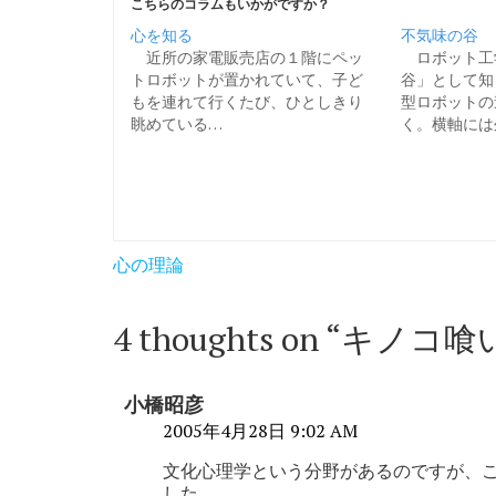
こちらのコラムもいかがですか？
心を知る
不気味の谷
近所の家電販売店の１階にペッ
ロボット工
トロボットが置かれていて、子ど
谷」として知
もを連れて行くたび、ひとしきり
型ロボットの
眺めている…
く。横軸には
投
心の理論
稿
ナ
4 thoughts on “
キノコ喰
ビ
ゲ
小橋昭彦
ー
2005年4月28日 9:02 AM
シ
文化心理学という分野があるのですが、
した。