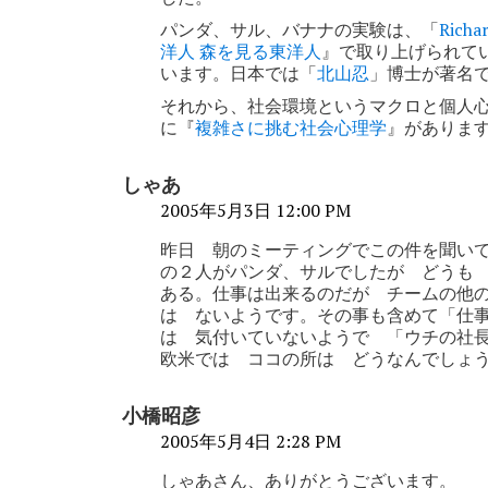
ョ
パンダ、サル、バナナの実験は、「
Richa
ン
洋人 森を見る東洋人
』で取り上げられて
います。日本では「
北山忍
」博士が著名
それから、社会環境というマクロと個人
に『
複雑さに挑む社会心理学
』がありま
しゃあ
2005年5月3日 12:00 PM
昨日 朝のミーティングでこの件を聞い
の２人がパンダ、サルでしたが どうも
ある。仕事は出来るのだが チームの他
は ないようです。その事も含めて「仕
は 気付いていないようで 「ウチの社
欧米では ココの所は どうなんでしょ
小橋昭彦
2005年5月4日 2:28 PM
しゃあさん、ありがとうございます。