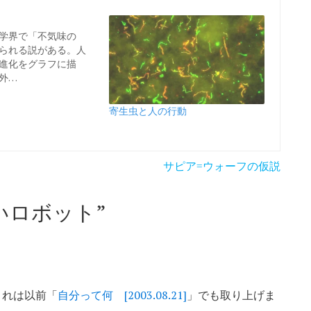
学界で「不気味の
られる説がある。人
進化をグラフに描
外…
寄生虫と人の行動
サピア=ウォーフの仮説
いロボット
”
これは以前「
自分って何 [2003.08.21]
」でも取り上げま