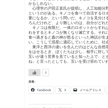
かもしれない。
心理学の戸田正直氏が提唱し、人工知能分野
というのがある。キノコを食べて自活するロ
要になるか、という問いだ。キノコを見分け
ろんだけれど、より難しいのは、自分がどれ
キノコは有限だ。一体のロボットからすれば
れをするとキノコが無くなり滅亡する。それ
食べ過ぎると森の神が怒るといった神話が生
い。こうして惑星に適応していくために、社
東洋と西洋の違いを生んだのはどんな自然環
をはせるとき、ぼくたちは少し、相手に対し
互いが違う世界を見ていると知った上で、と
ね」と言ったとしても、互いを受け容れてい
0
共有:
Facebook
X
メールアドレス