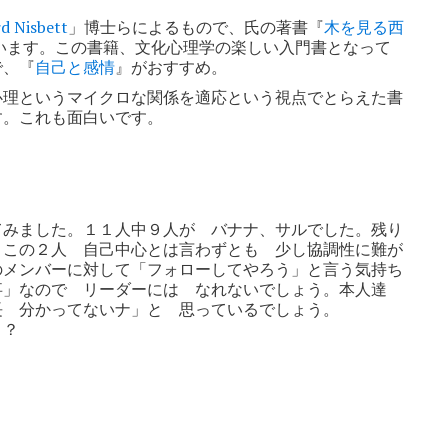
rd Nisbett
」博士らによるもので、氏の著書『
木を見る西
います。この書籍、文化心理学の楽しい入門書となって
で、『
自己と感情
』がおすすめ。
心理というマイクロな関係を適応という視点でとらえた書
す。これも面白いです。
てみました。１１人中９人が バナナ、サルでした。残り
 この２人 自己中心とは言わずとも 少し協調性に難が
のメンバーに対して「フォローしてやろう」と言う気持ち
事」なので リーダーには なれないでしょう。本人達
長 分かってないナ」と 思っているでしょう。
う？