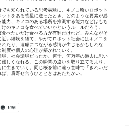
でも知られている思考実験に、キノコ喰いロボット
ボットをある惑星に送ったとき、どのような要素が必
る能力、キノコのある場所を推測する能力などはもち
だけのキノコを食べていいかというルールだろう。
食べたいだけ食べる方が有利だけれど、みんながそ
に近い経験を経て、やがてロボット社会にはキノコを
まれたり、遠慮につながる感情が生じるかもしれな
会制度や個人の心理が築かれていく。
境、社会環境だったか。何千、何万年の過去に思い
て優しくなれる。この瞬間の違いを取り立てるより、
もに生きていく。同じ桜を前に違う意味で「きれいだ
れば、肩寄せ合うひとときはあたたかい。
印刷