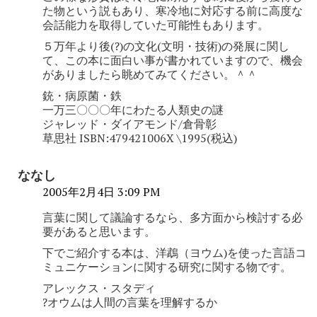
た物という説もあり、寒冷地に対応する前に高度な
会話能力を取得していた可能性もあります。
５万年より後(?)の文化(文明・技術)の発展に関し
て、この本に面白い事が書かれていますので、機会
がありましたら眺めてみてください。＾＾
銃・病原菌・鉄
一万三〇〇〇年にわたる人類史の謎
ジャレッド・ダイアモンド/倉骨彰
草思社 ISBN:479421006X \1995(税込)
ななし
2005年2月4日 3:09 PM
言葉に関して議論するなら、多方面から検討する必
要があると思います。
下でご紹介する本は、洋鵡（ヨウム)を使った言語コ
ミュニケーションに関する研究に関する物です。
アレックス・スタディ
?オウムは人間の言葉を理解するか