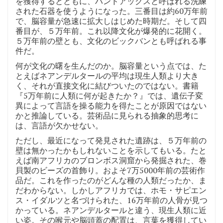
を獲得するとともに、ハンドアックスと呼ばれる洗練
された石器を使うようになった。三番目は約60万年前
で、脳容量が急速に拡大しはじめた時期だ。そして四
番目が、５万年前。これ以降文化が爆発的に花開く。
５万年前の壁とも、文化のビックバンとも呼ばれる事
件だ。
何が文化の曙を生んだのか。脳容量という点では、た
とえばネアンデルタールの平均は現生人類より大き
く、それが直接文化に結びついたのではない。書籍
『5万年前に人類に何が起きたか？』では、遺伝子変
異によって言語を操る能力を得たことが原因ではない
かと推論している。芸術品に見られる抽象的思考に
は、言語が欠かせない。
ただし、最近になって発見された遺跡は、５万年前の
壁は無かったかもしれないことを示してもいる。たと
えば南アフリカのブロンボス洞窟から発掘された、巻
貝製のビーズの首飾り。およそ7万5000年前の芸術作
品だ。これを作ったのがどんな種の人類だったか、ま
だわからない。しかしアフリカでは、ホモ・サピエン
ス・イダルツと名づけられた、16万年前の人骨が見つ
かっている。ネアンデルタールと違う、現生人類に近
い姿。その喉元や脳頭蓋の配置は、言葉を獲得してい