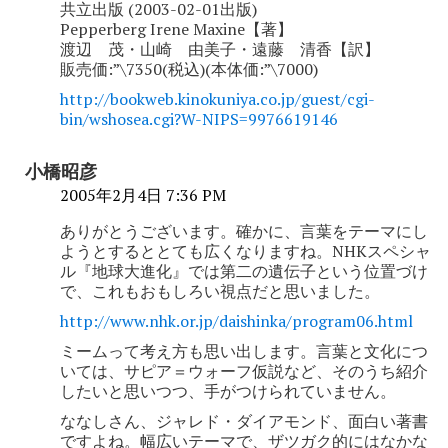
共立出版 (2003-02-01出版)
Pepperberg Irene Maxine【著】
渡辺 茂・山崎 由美子・遠藤 清香【訳】
販売価:”\7350(税込)(本体価:”\7000)
http://bookweb.kinokuniya.co.jp/guest/cgi-
bin/wshosea.cgi?W-NIPS=9976619146
小橋昭彦
2005年2月4日 7:36 PM
ありがとうございます。確かに、言葉をテーマにし
ようとするととても広くなりますね。NHKスペシャ
ル『地球大進化』では第二の遺伝子という位置づけ
で、これもおもしろい視点だと思いました。
http://www.nhk.or.jp/daishinka/program06.html
ミームって考え方も思い出します。言葉と文化につ
いては、サピア＝ウォーフ仮説など、そのうち紹介
したいと思いつつ、手がつけられていません。
ななしさん、ジャレド・ダイアモンド、面白い著書
ですよね。幅広いテーマで、ザツガク的にはなかな