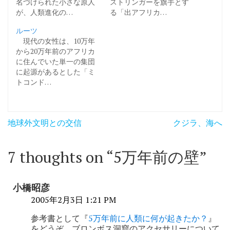
名づけられた小さな原人
ストリンガーを旗手とす
が、人類進化の…
る「出アフリカ…
ルーツ
現代の女性は、10万年
から20万年前のアフリカ
に住んでいた単一の集団
に起源があるとした「ミ
トコンド…
投
地球外文明との交信
クジラ、海へ
稿
ナ
7 thoughts on “
5万年前の壁
”
ビ
ゲ
小橋昭彦
ー
2005年2月3日 1:21 PM
シ
参考書として『
5万年前に人類に何が起きたか？
』
をどうぞ。ブロンボス洞窟のアクセサリーについて