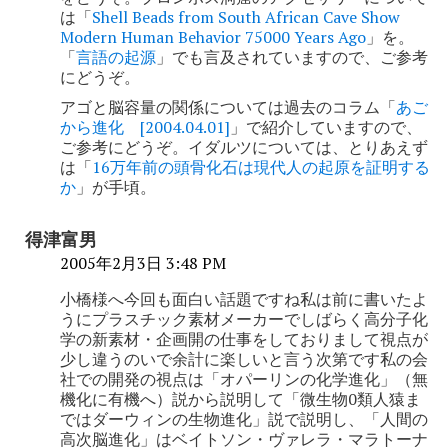
ョ
は「
Shell Beads from South African Cave Show
Modern Human Behavior 75000 Years Ago
」を。
ン
「
言語の起源
」でも言及されていますので、ご参考
にどうぞ。
アゴと脳容量の関係については過去のコラム「
あご
から進化 [2004.04.01]
」で紹介していますので、
ご参考にどうぞ。イダルツについては、とりあえず
は「
16万年前の頭骨化石は現代人の起原を証明する
か
」が手頃。
得津富男
2005年2月3日 3:48 PM
小橋様へ今回も面白い話題ですね私は前に書いたよ
うにプラスチック素材メーカーでしばらく高分子化
学の新素材・企画開の仕事をしておりまして視点が
少し違うのいで余計に楽しいと言う次第です私の会
社での開発の視点は「オパーリンの化学進化」（無
機化に有機へ）説から説明して「微生物0類人猿ま
ではダーウィンの生物進化」説で説明し、「人間の
高次脳進化」はベイトソン・ヴァレラ・マラトーナ