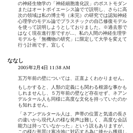
の神経生物学の「神経細胞進化説」のポストモダン
またはオートポイエーシス論でで説明し、さらに高
次の領域は私の博士号（未完）の研究では認知神経
心理学のモデル論でプラスチックの自己修復モデル
を使って説明しようとしておりました。※過去形で
はなく現在進行形ですが…、私の人間の神経生理学
モデルを「無機物の研究」に限定して大学を変えて
行う計画です。宜しく
ななし
2005年2月4日 11:38 AM
五万年前の壁については、正直よくわかりません。
もしかすると、人類の定義にも関わる根源な事かも
しれませんし、５万年前の壁など存在せず、ネアン
デルタール人も同様に高度な文化を持っていたのか
も知れません。
「ネアンデルタール人は、声帯の位置と気道の長さ
の違いから現代人の様な発声は難しく、高度な会話
能力は持っていなかった」という説もありますが、
この様な形質は寒冷地に対応する為に後から獲得し