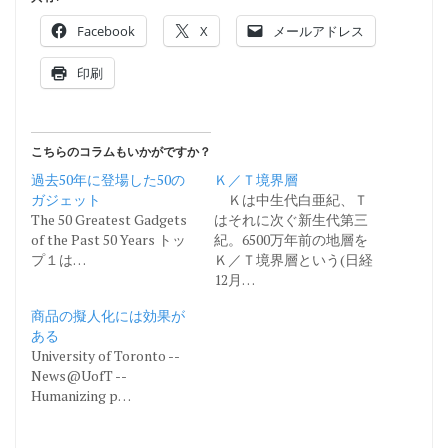
Facebook
X
メールアドレス
印刷
こちらのコラムもいかがですか？
過去50年に登場した50の
Ｋ／Ｔ境界層
ガジェット
Ｋは中生代白亜紀、Ｔ
The 50 Greatest Gadgets
はそれに次ぐ新生代第三
of the Past 50 Years トッ
紀。6500万年前の地層を
プ１は…
Ｋ／Ｔ境界層という(日経
12月…
商品の擬人化には効果が
ある
University of Toronto --
News@UofT --
Humanizing p…