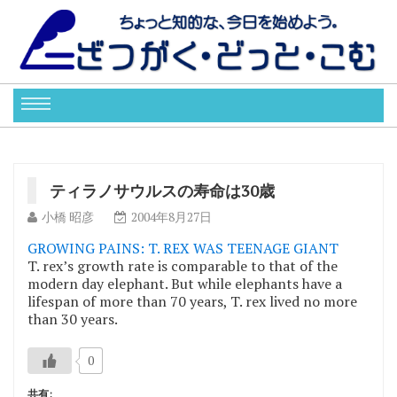
ティラノサウルスの寿命は30歳
小橋 昭彦
2004年8月27日
GROWING PAINS: T. REX WAS TEENAGE GIANT
T. rex’s growth rate is comparable to that of the
modern day elephant. But while elephants have a
lifespan of more than 70 years, T. rex lived no more
than 30 years.
0
共有: