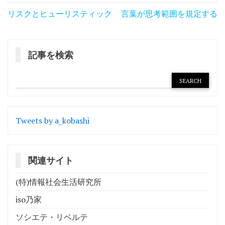
投
リスクとヒューリスティック
言葉が思考範囲を規定する
稿
ナ
記事を検索
ビ
ゲ
ー
シ
Tweets by a_kobashi
ョ
ン
関連サイト
(特)情報社会生活研究所
iso乃家
ソシエテ・リベルテ