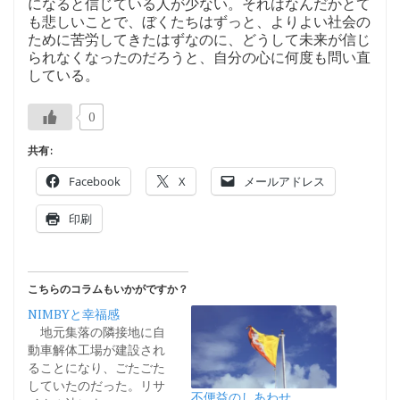
になると信じている人が少ない。それはなんだかとて
も悲しいことで、ぼくたちはずっと、よりよい社会の
ために苦労してきたはずなのに、どうして未来が信じ
られなくなったのだろうと、自分の心に何度も問い直
している。
0
共有:
Facebook
X
メールアドレス
印刷
こちらのコラムもいかがですか？
NIMBYと幸福感
地元集落の隣接地に自
動車解体工場が建設され
ることになり、ごたごた
していたのだった。リサ
不便益のしあわせ