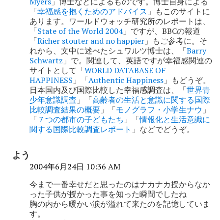
Myers
」博士などによるものです。博士自身による
ン
「
幸福感を抱くためのアドバイス
」もこのサイトに
あります。ワールドウォッチ研究所のレポートは、
「
State of the World 2004
」ですが、BBCの報道
「
Richer stouter and no happier
」もご参考に。そ
れから、文中に述べたシュワルツ博士は、「
Barry
Schwartz
」で。関連して、英語ですが幸福感関連の
サイトとして「
WORLD DATABASE OF
HAPPINESS
」「
Authentic Happiness
」もどうぞ。
日本国内及び国際比較した幸福感調査は、「
世界青
少年意識調査
」「
高齢者の生活と意識に関する国際
比較調査結果の概要
」「
モノグラフ・小学生ナウ
」
「
７つの都市の子どもたち
」「
情報化と生活意識に
関する国際比較調査レポート
」などでどうぞ。
よう
2004年6月24日 10:36 AM
今まで一番幸せだと思ったのはナカナカ授からなか
った子供が授かった事を知った瞬間でしたね
胸の内から暖かい涙が溢れて来たのを記憶していま
す。