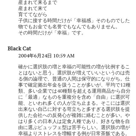
産まれて来るまで
産まれて来て
育ててながら
子供に接する時間だけが「幸福感」そのものでした
物でもお金でも名誉でもなんでもありません。
その時間だけが「幸福」です。
Black Cat
2004年6月24日 10:59 AM
確かに選択肢の増と幸福の可能性の増が比例するこ
とはないと思う。選択肢が増えていいというのは売
る側の論理で、普通の人間は保守的になりがち。仕
事で確定拠出年金を扱うことが多いが、平均で12種
類、多い企業では40種類を超える運用商品から自分
に「最適」なものを重複分を含め「自由」に選択可
能、といわれ多くの人が立ち止まる。そこには選択
出来ない自己に対する苛立ちと多すぎる選択肢を提
供した会社への反発心が複雑に絡むことが多い。や
はり多くの日本人は定食人種であり、好きな物を自
由に選ぶビュッフェ型は苦手らしい。選択肢の増が
幸福よりストレスを増幅する例が日常茶飯である。