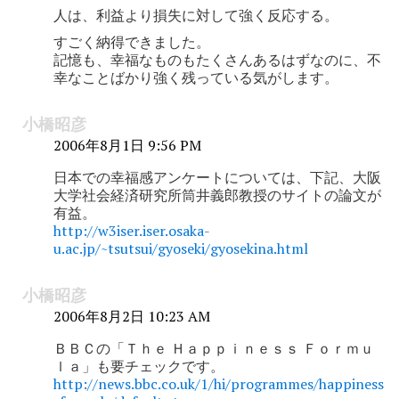
人は、利益より損失に対して強く反応する。
すごく納得できました。
記憶も、幸福なものもたくさんあるはずなのに、不
幸なことばかり強く残っている気がします。
小橋昭彦
2006年8月1日 9:56 PM
日本での幸福感アンケートについては、下記、大阪
大学社会経済研究所筒井義郎教授のサイトの論文が
有益。
http://w3iser.iser.osaka-
u.ac.jp/~tsutsui/gyoseki/gyosekina.html
小橋昭彦
2006年8月2日 10:23 AM
ＢＢＣの「Ｔｈｅ Ｈａｐｐｉｎｅｓｓ Ｆｏｒｍｕ
ｌａ」も要チェックです。
http://news.bbc.co.uk/1/hi/programmes/happiness