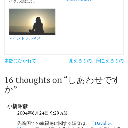
イクル法によ…
マインドフルネス
投
素数にひかれて
見えるもの、聞こえるもの
稿
ナ
16 thoughts on “
しあわせです
ビ
か
”
ゲ
ー
小橋昭彦
シ
2004年6月24日 9:29 AM
ョ
先進国での幸福感に関する調査は、「
David G.