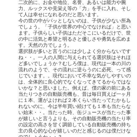
二次的に、お金や地位、名誉、あるいは能力や腕
力、ルックスや見栄え等の「力」を手に入れ、そし
て人は幸せになれるのだと思います。
今の世の中がパッとしないのは、子供が少ない所為
でしょう。「子供が世界の中心でなければ」と思い
ます。子供らしい子供はただそこにいるだけで、世
の中に活気と希望と明るさと優しさや勇気を広めま
す。天然の力でしょう。
選択肢が多いと言うのには少しよく分からないです
ね・・。一人の人間に与えられてる選択肢はそれほ
ど多いでしょうか？むしろ僕は、現代は一本の川の
流れのようで、その流れに逆らうのに必死、って感
じでいます。。現代において不幸な気がしやすいの
は、全体的に良心的でなくなってきてるからではな
いかな？と思いました。例えば、僕の家の前にある
当たりつきの自動販売機も、昔は毎日買えば一ヶ月
に１本、運がよければ２本くらい当たってたかもし
れないのに、今は半年買い続けても１本も当たらな
い始末・・。当たった時、缶ジュースが当たった事
が嬉しいと言うよりも、その自動販売機の当たり率
の設定の高さを甘く調節している自動販売機の持ち
主の良心的な心が嬉しいのだと感じるのは僕だけな
のでしょうか・・？