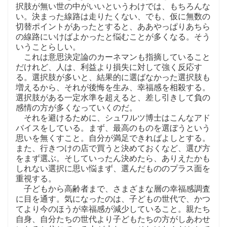
択肢が無い世の中がいいというわけでは、もちろんな
い。決まった線路は走りたくない、でも、仮に無数の
切替ポイントがあったとすると、ああやっぱりあちら
の線路にいけばよかったと悩むことが多くなる。そう
いうことらしい。
これは意思決定論のカーネマンも指摘していること
だけれど、人は、利益より損失に対して強く反応す
る。選択肢が多いと、結果的に選ばなかった選択肢も
増えるから、それが後悔を生み、幸福感を相殺する。
選択肢がある一定水準を超えると、差し引きして負の
感情の方が多くなっていくのだ。
それを避けるために、シュワルツ博士はこんなアド
バイスをしている。まず、最高のものを選ぼうという
思いを無くすこと。自分が満足できればよしとする。
また、行きつけの店で買うと決めておくなど、選び方
をまず選ぶ。そしていったん決めたら、ありえたかも
しれない選択に思い悩まず、選んだもののプラス面を
重視する。
子どもから高齢者まで、さまざまな層の幸福感調査
に目を通す。気になったのは、子どもの世代で、かつ
てより今のほうが幸福感が減少していること。親たち
自身、自分たちの世代より子どもたちの方がしあわせ