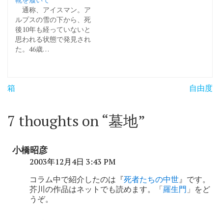
通称、アイスマン。ア
ルプスの雪の下から、死
後10年も経っていないと
思われる状態で発見され
た。46歳…
投
箱
自由度
稿
ナ
7 thoughts on “
墓地
”
ビ
ゲ
小橋昭彦
ー
2003年12月4日 3:43 PM
シ
コラム中で紹介したのは『
死者たちの中世
』です。
芥川の作品はネットでも読めます。「
羅生門
」をど
ョ
うぞ。
ン