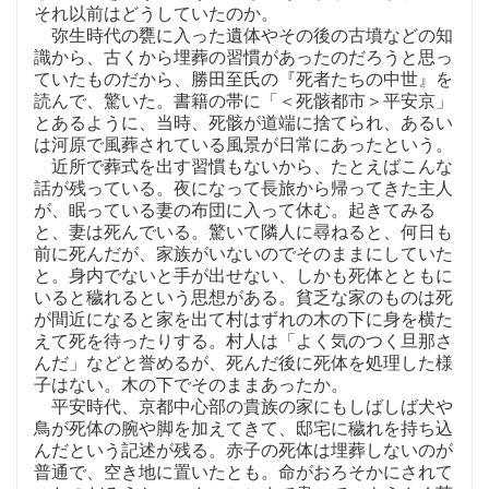
それ以前はどうしていたのか。
弥生時代の甕に入った遺体やその後の古墳などの知
識から、古くから埋葬の習慣があったのだろうと思っ
ていたものだから、勝田至氏の『死者たちの中世』を
読んで、驚いた。書籍の帯に「＜死骸都市＞平安京」
とあるように、当時、死骸が道端に捨てられ、あるい
は河原で風葬されている風景が日常にあったという。
近所で葬式を出す習慣もないから、たとえばこんな
話が残っている。夜になって長旅から帰ってきた主人
が、眠っている妻の布団に入って休む。起きてみる
と、妻は死んでいる。驚いて隣人に尋ねると、何日も
前に死んだが、家族がいないのでそのままにしていた
と。身内でないと手が出せない、しかも死体とともに
いると穢れるという思想がある。貧乏な家のものは死
が間近になると家を出て村はずれの木の下に身を横た
えて死を待ったりする。村人は「よく気のつく旦那さ
んだ」などと誉めるが、死んだ後に死体を処理した様
子はない。木の下でそのままあったか。
平安時代、京都中心部の貴族の家にもしばしば犬や
鳥が死体の腕や脚を加えてきて、邸宅に穢れを持ち込
んだという記述が残る。赤子の死体は埋葬しないのが
普通で、空き地に置いたとも。命がおろそかにされて