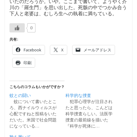
いたのだろうか。いや。ここまで書いて、ようやく芥
川の「羅生門」を思い出した。死骸の中でつかみ合う
下人と老婆は、むしろ生への執着に満ちている。
0
共有:
Facebook
X
メールアドレス
印刷
こちらのコラムもいかがですか？
蚊との闘い
科学的な捜査
蚊について書いたとこ
犯罪心理学が注目され
ろ、西ナイルウィルスが
たと思ったら、こんどは
心配ですねと投稿をいた
科学捜査らしい。法医学
だいた。米国で社会問題
捜査の最前線を描いた
になっている…
『科学が死体に…
靴を履いて