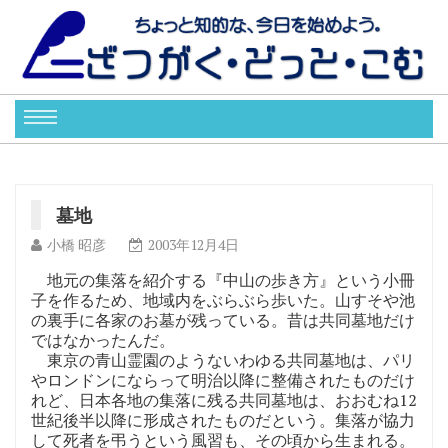
墓地
小橋 昭彦
2003年12月4日
地元の集落を紹介する『中山の歩き方』という小冊
子を作るため、地域内をぶらぶら歩いた。山すそや池
の裏手に各家のお墓が残っている。昔は共同墓地だけ
ではなかったんだ。
東京の青山霊園のようないわゆる共同墓地は、パリ
やロンドンにならって明治以降に整備されたものだけ
れど、日本各地の集落に残る共同墓地は、おおむね12
世紀後半以降に形成されたものだという。集落が協力
して死者を弔うという風習も、その頃から生まれる。