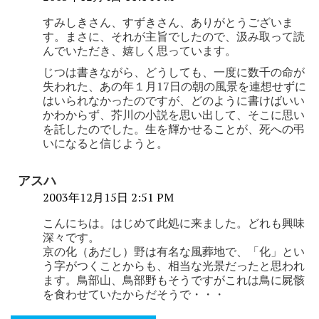
すみしきさん、すずきさん、ありがとうございま
す。まさに、それが主旨でしたので、汲み取って読
んでいただき、嬉しく思っています。
じつは書きながら、どうしても、一度に数千の命が
失われた、あの年１月17日の朝の風景を連想せずに
はいられなかったのですが、どのように書けばいい
かわからず、芥川の小説を思い出して、そこに思い
を託したのでした。生を輝かせることが、死への弔
いになると信じようと。
アスハ
2003年12月15日 2:51 PM
こんにちは。はじめて此処に来ました。どれも興味
深々です。
京の化（あだし）野は有名な風葬地で、「化」とい
う字がつくことからも、相当な光景だったと思われ
ます。鳥部山、鳥部野もそうですがこれは鳥に屍骸
を食わせていたからだそうで・・・