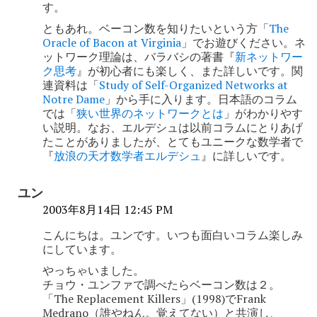
ン
す。
ともあれ。ベーコン数を知りたいという方「
The
Oracle of Bacon at Virginia
」でお遊びください。ネ
ットワーク理論は、バラバシの著書『
新ネットワー
ク思考
』が初心者にも楽しく、また詳しいです。関
連資料は「
Study of Self-Organized Networks at
Notre Dame
」から手に入ります。日本語のコラム
では「
狭い世界のネットワークとは
」がわかりやす
い説明。なお、エルデシュは以前コラムにとりあげ
たことがありましたが、とてもユニークな数学者で
『
放浪の天才数学者エルデシュ
』に詳しいです。
ユン
2003年8月14日 12:45 PM
こんにちは。ユンです。いつも面白いコラム楽しみ
にしています。
やっちゃいました。
チョウ・ユンファで調べたらベーコン数は２。
「The Replacement Killers」(1998)でFrank
Medrano（誰やねん。覚えてない）と共演し、