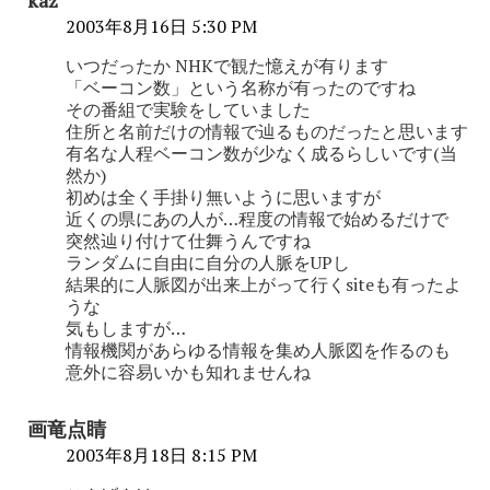
2003年8月16日 5:30 PM
いつだったか NHKで観た憶えが有ります
「ベーコン数」という名称が有ったのですね
その番組で実験をしていました
住所と名前だけの情報で辿るものだったと思います
有名な人程ベーコン数が少なく成るらしいです(当
然か)
初めは全く手掛り無いように思いますが
近くの県にあの人が…程度の情報で始めるだけで
突然辿り付けて仕舞うんですね
ランダムに自由に自分の人脈をUPし
結果的に人脈図が出来上がって行くsiteも有ったよ
うな
気もしますが…
情報機関があらゆる情報を集め人脈図を作るのも
意外に容易いかも知れませんね
画竜点睛
2003年8月18日 8:15 PM