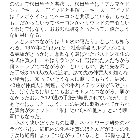
の恋』で松田聖子と共演し、松田聖子は『アルマゲド
ン』でキース・デビッドと共演し、キース・デビッド
は『ノボケイン』でベーコンと共演している。もっと
も、だからといってベーコンがハリウッドの中心とい
うわけではなく、おおむね誰をとったって、似たよう
な結果になる。
人と人のつながりは「６次の隔たり」としても知ら
れる。1967年に行われた、社会学者ミルグラムによ
る実験がきっかけ。意図なく選ばれたボストン在住の
株式仲買人に、やはりランダムに選ばれた人たちから
何ステップでつながるか、というもの。あて先を示し
た手紙を160人の人に渡す。あて先の仲買人を知らな
い場合は、知っていそうな人に渡してもらう。結果、
42通が仲買人に到達。その平均ステップ数が5.5だっ
た。ぼくたちは誰とでもおよそ６人でつながる。届か
なかったおよそ120通の手紙が無視されているが、ま
あそれはよしとしよう。この結果に刺激されて作られ
た舞台が大ヒット、『私に近い6人の他人』という映
画にもなった。
小さく狭いぼくたちの世界。ネットワーク研究のバ
ラバシらは、細胞内の化学物質のほとんどが３つの化
学反応経路によってつながっていること、30億を超え