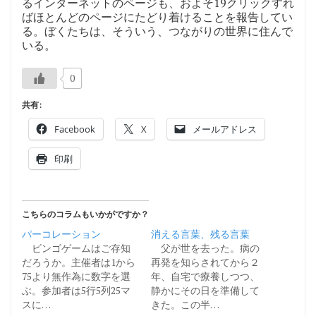
るインターネットのページも、およそ19クリックすれ
ばほとんどのページにたどり着けることを報告してい
る。ぼくたちは、そういう、つながりの世界に住んで
いる。
0
共有:
Facebook
X
メールアドレス
印刷
こちらのコラムもいかがですか？
パーコレーション
消える言葉、残る言葉
ビンゴゲームはご存知
父が世を去った。病の
だろうか。主催者は1から
再発を知らされてから２
75より無作為に数字を選
年、自宅で療養しつつ、
ぶ。参加者は5行5列25マ
静かにその日を準備して
スに…
きた。この半…