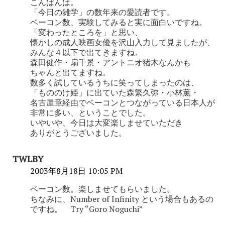
こんばんは。
「今日の雑学」の数年来の愛読者です。
ベーコン数、実験してみると実に面白いですね。
「変わったところを」と思い、
懐かしの成人映画女優を沢山入力して見ましたが、
みんな４以下で出てきますね。
森田健作・扇千景・アントニオ猪木なんかも
ちゃんと出てますね。
数多く試しているうちに笑ってしまったのは、
「もののけ姫」に出ていた森繁久弥・小林薫・
名古屋章経由でベーコンとつながっている日本人が
非常に多い、ということでした。
いやいや、今日は大変楽しませていただき
ありがとうございました。
TWLBY
2003年8月18日 10:05 PM
ベーコン数。楽しませてもらいました。
ちなみに、Number of Infinity という場合もあるの
ですね。 Try “Goro Noguchi”