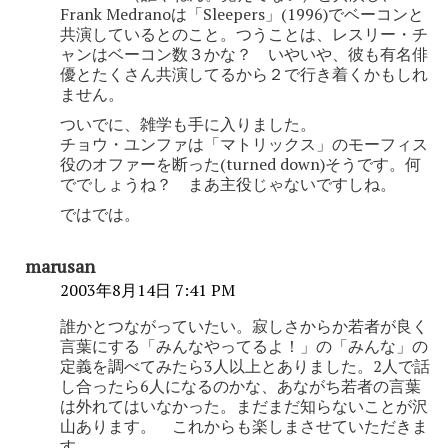
Frank Medranoは「Sleepers」(1996)でベーコンと
共演しているとのこと。つうことは、レスリー・チ
ャンはベーコン数３かな？ いやいや、彼も有名俳
優とたくさん共演してるから２で行き着くかもしれ
ません。
ついでに、雑学も手に入りました。
チョウ・ユンファは「マトリックス」のモーフィス
役のオファーを断った(turned down)そうです。何
ででしょうね？ まあ主役じゃないですしね。
ではでは。
marusan
2003年8月14日 7:41 PM
誰かとつながっていたい。寂しさからか若者が良く
言葉にする「みんなやってるよ！」の「みんな」の
定義を調べてみたら3人以上とありました。2人で話
し合ったら6人になるのかな、あながち若者の言葉
は外れてはいなかった。まだまだ知らないことが沢
山あります。 これからも楽しまさせていただきま
す。