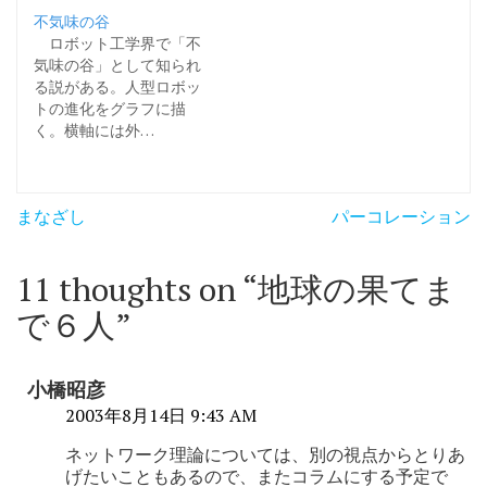
不気味の谷
ロボット工学界で「不
気味の谷」として知られ
る説がある。人型ロボッ
トの進化をグラフに描
く。横軸には外…
投
まなざし
パーコレーション
稿
ナ
11 thoughts on “
地球の果てま
ビ
で６人
”
ゲ
ー
小橋昭彦
シ
2003年8月14日 9:43 AM
ョ
ネットワーク理論については、別の視点からとりあ
げたいこともあるので、またコラムにする予定で