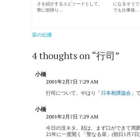
さを紹介するエピソードとして、
になるそうで
寮に朝帰り…
でも仕事後…
投
茶の伝播
稿
ナ
4 thoughts on “
行司
”
ビ
ゲ
小橋
ー
2001年2月7日 7:29 AM
シ
行司について、やはり「
日本相撲協会
」
ョ
小橋
ン
2001年2月7日 7:29 AM
今日の没ネタ。顔は、まず口ができて周囲
25年に一度開く「聖なる扉」(朝日1月7日