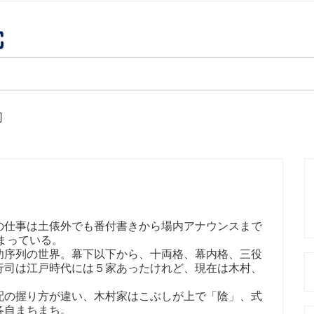
司
仕事は土俵外でも番付書きから場内アナウンスまで
まっている。
序列の世界。幕下以下から、十両格、幕内格、三役
行司は江戸時代には５家あったけれど、現在は木村、
の握り方が違い、木村家はこぶしが上で「陰」、式
各自まちまち。