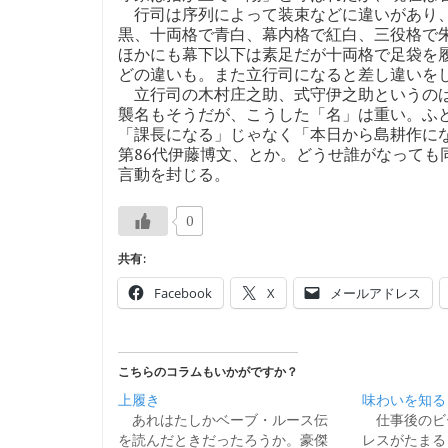
行司は序列によって装束などに違いがあり、
黒、十両格で青白、幕内格で紅白、三役格で
ほかにも幕下以下は素足だが十両格で足袋を
どの違いも。また立行司になると差し違いを
立行司の木村庄之助、式守伊之助というのは
襲名もそうだが、こうした「名」は重い。ふ
「課長になる」じゃなく「本日から島耕作に
第86代伊藤博文、とか。どうせ誰がなっても
言動を封じる。
0
共有:
Facebook
X
メールアドレス
こちらのコラムもいかがですか？
上履き
味わいを知る
あれはたしかベーブ・ルース伝
仕事後のビ
を読んだときだったろうか。豪傑
レスがたまる