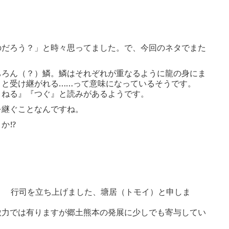
のだろう？」と時々思ってました。で、今回のネタでまた
。
ちろん（？）鱗。鱗はそれぞれが重なるように龍の身にま
々と受け継がれる……って意味になっているそうです。
さねる』『つぐ』と読みがあるようです。
を継ぐことなんですね。
か!?
） 行司を立ち上げました、塘居（トモイ）と申しま
微力では有りますが郷土熊本の発展に少しでも寄与してい