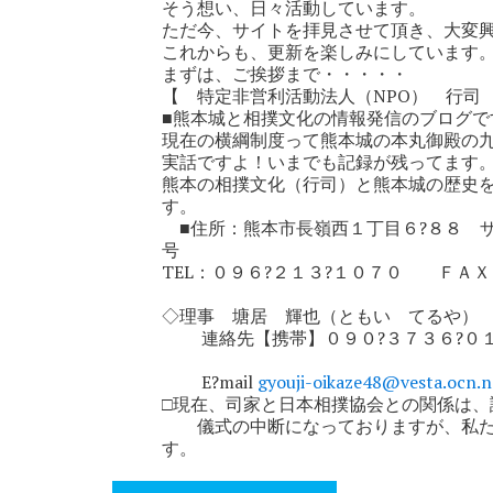
そう想い、日々活動しています。
ただ今、サイトを拝見させて頂き、大変
これからも、更新を楽しみにしています
まずは、ご挨拶まで・・・・・
【 特定非営利活動法人（NPO） 行司
■熊本城と相撲文化の情報発信のブログで
現在の横綱制度って熊本城の本丸御殿の
実話ですよ！いまでも記録が残ってます
熊本の相撲文化（行司）と熊本城の歴史
す
■住所：熊本市長嶺西１丁目６?８８ 
TEL：０９６?２１３?１０７０ ＦＡ
◇理事 塘居 輝也（ともい てる
連絡先【携帯】０９０?３７３６?０
E?mail
gyouji-oikaze48@vesta.ocn.n
□現在、司家と日本相撲協会との関係は、
儀式の中断になっておりますが、私た
す。