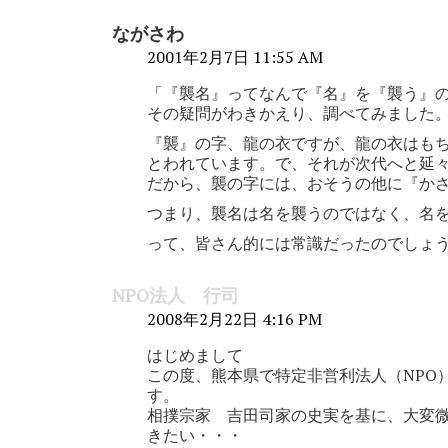
ながさわ
2001年2月7日 11:55 AM
「『襲名』ってなんで『名』を『襲う』
その疑問がわきかえり、調べてみました
『襲』の字、龍の衣ですが、龍の衣はも
とわれています。で、それが次代へと延
だから、襲の字には、おそうの他に『か
つまり、襲名は名を襲うのではなく、名
って、皆さん的には常識だったのでしょう
NPO法人 行司
2008年2月22日 4:16 PM
はじめまして
この度、熊本県で特定非営利法人（NPO
す。
相撲宗家 吉田司家の史実を基に、大変
きたい・・・