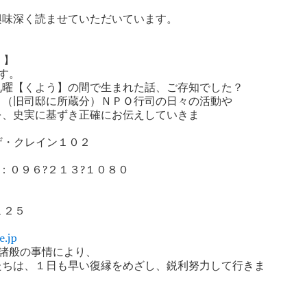
興味深く読ませていただいています。
。
 】
す。
九曜【くよう】の間で生まれた話、ご存知でした？
。（旧司邸に所蔵分）ＮＰＯ行司の日々の活動や
を、史実に基ずき正確にお伝えしていきま
。
ザ・クレイン１０２
号
Ｘ：０９６?２１３?１０８０
や）
１２５
e.jp
諸般の事情により、
ちは、１日も早い復縁をめざし、鋭利努力して行きま