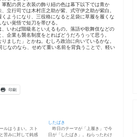
軍配の房と衣装の飾り紐の色は幕下以下では青か
朱、立行司では木村庄之助が紫、式守伊之助が紫白。
履くようになり、三役格になると足袋に草履を履くな
しない覚悟で短刀を帯びる。
、いわば階級名といえるもの。落語や歌舞伎などの
と、企業も襲名制度をとればどうだろうって思う。
なりました」とかね。むしろ政治に向いているかな。
同じなのなら、せめて重い名前を背負うことで、軽い
印刷
したばき
ールはうまい。スト
昨日のテーマが「上履き」で今
と苦みに対して鈍感
日が「したばき」。ねらったわけ