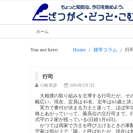
ホーム
You are here:
Home
雑学コラム
行
行司
小橋 昭彦
2001年2月7日
大相撲の取り組みを主導する行司だが、その
幅広い。現在、定員は45名、定年は65歳と決
実力で番付が決まる力士と違って、ほぼ年功
格とあがっていって、最高位の立行司まで。
式守の２家が残っている(日経1月6日)。
かつては両家で力士を呼び上げるときの軍配
守家は指が上で「陽」と呼ばれたが、現在は