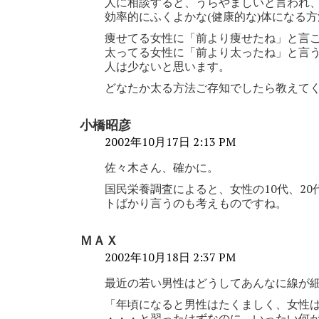
人に相談すると、うらやましいと言われ
効率的にふくよかな(健康的な)体になる
痩せてる女性に「前より痩せたね」と言
太ってる女性に「前より太ったね」と言
人は少ないと思います。
どなたか太る方法ご存知でしたら教えて
小橋昭彦
2002年10月17日 2:13 PM
佐々木さん、確かに。
国民栄養調査によると、女性の10代、2
トばかり言うのも考えものですね。
ＭＡＸ
2002年10月18日 2:37 PM
最近の若い男性はどうしてあんなに線が
「年頃になると男性はたくましく、女性
・・・と習ったはずなのに、いったい何