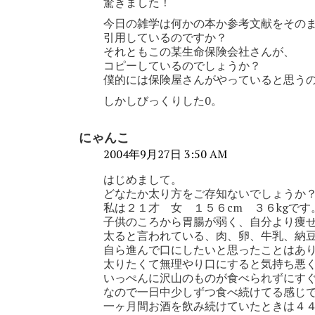
驚きました！
今日の雑学は何かの本か参考文献をその
引用しているのですか？
それともこの某生命保険会社さんが、
コピーしているのでしょうか？
僕的には保険屋さんがやっていると思う
しかしびっくりした0。
にゃんこ
2004年9月27日 3:50 AM
はじめまして。
どなたか太り方をご存知ないでしょうか
私は２１才 女 １５６cm ３６kgです
子供のころから胃腸が弱く、自分より痩
太ると言われている、肉、卵、牛乳、納
自ら進んで口にしたいと思ったことはあ
太りたくて無理やり口にすると気持ち悪
いっぺんに沢山のものが食べられずにす
なので一日中少しずつ食べ続けてる感じ
一ヶ月間お酒を飲み続けていたときは４４