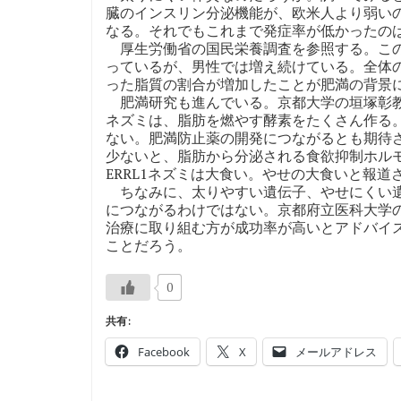
臓のインスリン分泌機能が、欧米人より弱い
なる。それでもこれまで発症率が低かったの
厚生労働省の国民栄養調査を参照する。この2
っているが、男性では増え続けている。全体
った脂質の割合が増加したことが肥満の背景に
肥満研究も進んでいる。京都大学の垣塚彰教授
ネズミは、脂肪を燃やす酵素をたくさん作る。
ない。肥満防止薬の開発につながるとも期待
少ないと、脂肪から分泌される食欲抑制ホル
ERRL1ネズミは大食い。やせの大食いと報道
ちなみに、太りやすい遺伝子、やせにくい遺
につながるわけではない。京都府立医科大学
治療に取り組む方が成功率が高いとアドバイ
ことだろう。
0
共有:
Facebook
X
メールアドレス