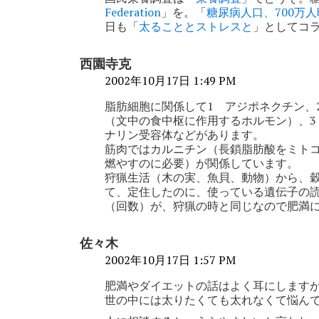
シ
Federation
」を。「
糖尿病人口、700万
ョ
日も「
太ることとストレスと
」としてコ
ン
西園寺克
2002年10月17日 1:49 PM
脂肪細胞に関係して1 アジポネクチン、
（文中の食中枢に作用するホルモン）、3 
ナリン受容体などがあります。
筋肉ではカルニチン（長鎖脂肪酸をミト
燃やすのに必要）が関係しています。
狩猟生活（木の実、魚貝、動物）から、
て、定住したのに、使っている遺伝子の
（回数）が、狩猟の時と同じなので肥満
佐々木
2002年10月17日 1:57 PM
肥満やダイエットの話はよく耳にします
世の中には太りたくても太れなくて悩ん