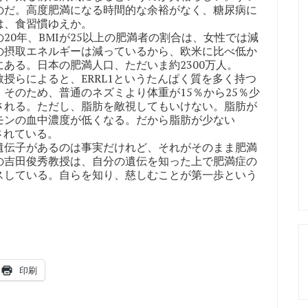
のだ。高度肥満になる時間的な余裕がなく、糖尿病に
は、食習慣ゆえか。
0年、BMIが25以上の肥満者の割合は、女性では減
の摂取エネルギーは減っているから、欧米に比べ低か
ある。日本の肥満人口、ただいま約2300万人。
らによると、ERRL1というたんぱく質を多く持つ
そのため、普通のネズミより体重が15％から25％少
される。ただし、脂肪を敵視してもいけない。脂肪が
モンの血中濃度が低くなる。だから脂肪が少ない
されている。
伝子があるのは事実だけれど、それがそのまま肥満
の吉田俊秀教授は、自分の遺伝を知った上で肥満症の
スしている。自らを知り、慈しむことが第一歩という
印刷