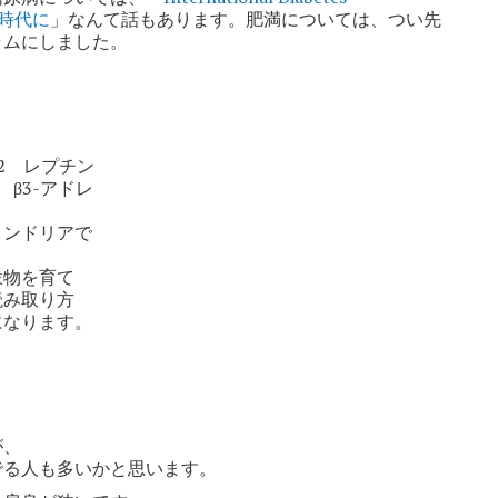
人時代に
」なんて話もあります。肥満については、つい先
ラムにしました。
2 レプチン
β3-アドレ
コンドリアで
穀物を育て
読み取り方
になります。
が、
でる人も多いかと思います。