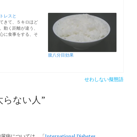
トレスと
てきて、５キロほど
。動く距離が違う、
心に食事をする、そ
腹八分目効果
せわしない擬態語
太らない人
”
糖尿病については、「
International Diabetes