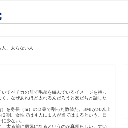
る人、太らない人
いてペチカの前で毛糸を編んでいるイメージを持っ
なく、なぜあれほど太れるんだろうと友だちと話した
）を身長（m）の２乗で割った数値だ。BMIが30以上
約２割、女性では４人に１人が当てはまるという。日
かに少ない。
、太る前に病気になるというのが真相らしい。すい