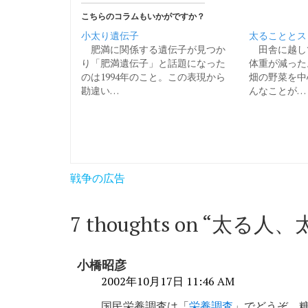
こちらのコラムもいかがですか？
小太り遺伝子
太ることとス
肥満に関係する遺伝子が見つか
田舎に越し
り「肥満遺伝子」と話題になった
体重が減った
のは1994年のこと。この表現から
畑の野菜を中
勘違い…
んなことが…
投
戦争の広告
稿
ナ
7 thoughts on “
太る人、
ビ
ゲ
小橋昭彦
ー
2002年10月17日 11:46 AM
国民栄養調査は「
栄養調査
」でどうぞ。