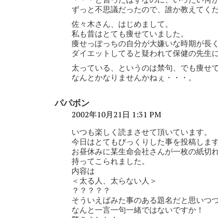
ずっと不思議だったので、誰か教えてく
佐々木さん、はじめまして。
私も昔はとても痩せていました。
痩せっぽっちの自分が大嫌いな時期が長
ダイエットしてると疑われて保健の先生
太っている、というのは禁句、でも痩せ
なんとかなりませんかねぇ・・・。
パパボン
2002年10月21日 1:31 PM
いつも楽しく読まさせて頂いています。
今日はとてもびっくりした事を投稿しま
お昼休みに某生命会社さんが一枚の紙切
持ってこられました。
内容は
＜太る人、太らない人＞
？？？？？
そういえばみた事のある題名だと思いつ
なんと一言一句一緒ではないですか！