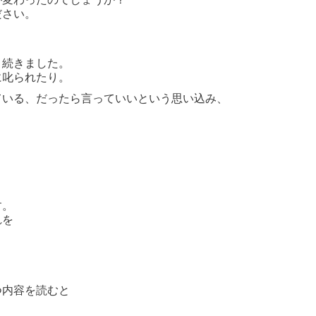
ださい。
く続きました。
に叱られたり。
ている、だったら言っていいという思い込み、
す。
れを
つ内容を読むと