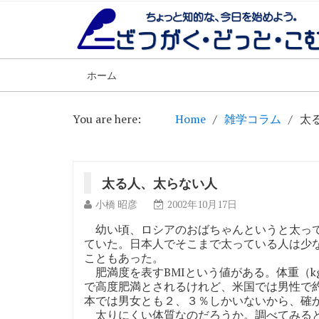
ホーム
You are here:
Home
雑学コラム
太
太る人、太らない人
小橋 昭彦
2002年10月17日
幼い頃、ロシアのおばちゃんというと太って
ていた。日本人でそこまで太っている人は少
こともあった。
肥満度を表すBMIという値がある。体重（kg
で高度肥満とされるけれど、米国では男性で
本では男女とも２、３％しかいないから、確
太りにくい体質なのだろうか。調べてみると