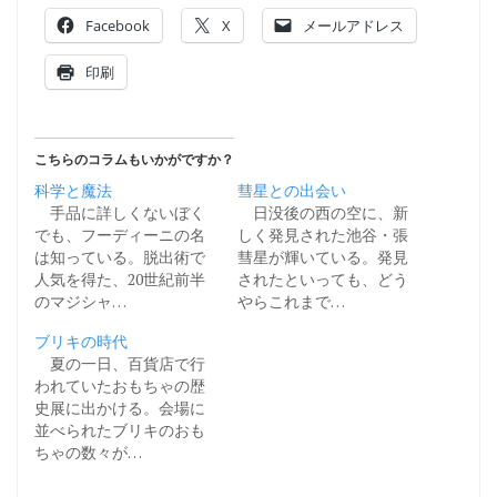
Facebook
X
メールアドレス
印刷
こちらのコラムもいかがですか？
科学と魔法
彗星との出会い
手品に詳しくないぼく
日没後の西の空に、新
でも、フーディーニの名
しく発見された池谷・張
は知っている。脱出術で
彗星が輝いている。発見
人気を得た、20世紀前半
されたといっても、どう
のマジシャ…
やらこれまで…
ブリキの時代
夏の一日、百貨店で行
われていたおもちゃの歴
史展に出かける。会場に
並べられたブリキのおも
ちゃの数々が…