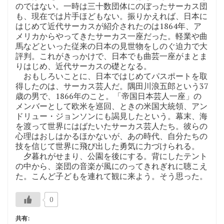
のではない。一時は三十数団体にのぼったサーカス団
も、現在では片手ほどもない。振りかえれば、日本に
はじめて近代サーカスが紹介されたのは1864年、ア
メリカからやってきたサーカス一座だった。軽業や曲
馬などといった従来の日本の見世物をしのぐ迫力で大
評判。これがきっかけで、日本でも曲芸一座がまとま
りはじめ、近代サーカスの礎となる。
おもしろいことに、日本ではじめてパスポートを取
得したのは、サーカス芸人だ。隅田川浪五郎という37
歳の男で、1866年のこと。「帝国日本芸人一座」の
メンバーとして欧米を巡回、ときの米国大統領、アン
ドリュー・ジョンソンにも謁見したという。幕末、海
を渡って世界にはばたいたサーカス芸人たち。彼らの
心理はおしはかるほかないが、あの時代、自分たちの
技を信じて世界に飛び出した勇気に力づけられる。
夕暮れがせまり、公園を後にする。背にしたテント
の中から、楽団の音楽が風にのってきれぎれに聴こえ
た。こんど子どもを連れて観に来よう。そう思った。
0
共有: