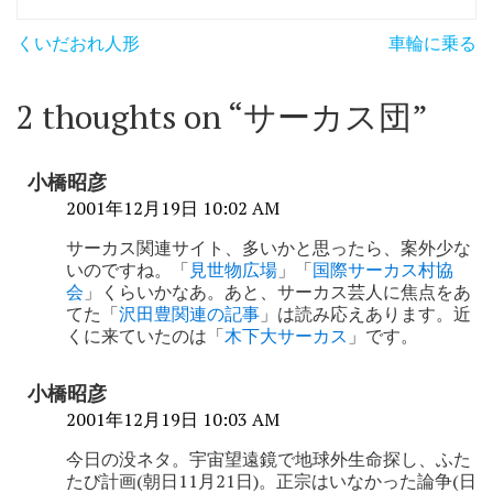
投
くいだおれ人形
車輪に乗る
稿
ナ
2 thoughts on “
サーカス団
”
ビ
ゲ
小橋昭彦
ー
2001年12月19日 10:02 AM
シ
サーカス関連サイト、多いかと思ったら、案外少な
いのですね。「
見世物広場
」「
国際サーカス村協
ョ
会
」くらいかなあ。あと、サーカス芸人に焦点をあ
てた「
沢田豊関連の記事
」は読み応えあります。近
ン
くに来ていたのは「
木下大サーカス
」です。
小橋昭彦
2001年12月19日 10:03 AM
今日の没ネタ。宇宙望遠鏡で地球外生命探し、ふた
たび計画(朝日11月21日)。正宗はいなかった論争(日