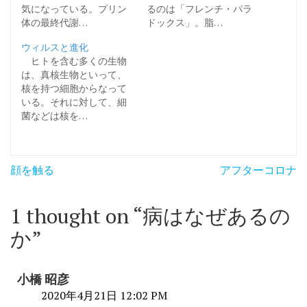
気になっている。プリン
るのは「フレンチ・パラ
体の最終代謝…
ドックス」。脂…
ウィルスと進化
ヒトを含む多くの生物
は、真核生物といって、
核を持つ細胞からなって
いる。それに対して、細
菌などは核を…
投
顔を触る
アフターコロナ
稿
ナ
1 thought on “
病はなぜあるの
ビ
か
”
ゲ
ー
小橋 昭彦
シ
2020年4月21日 12:02 PM