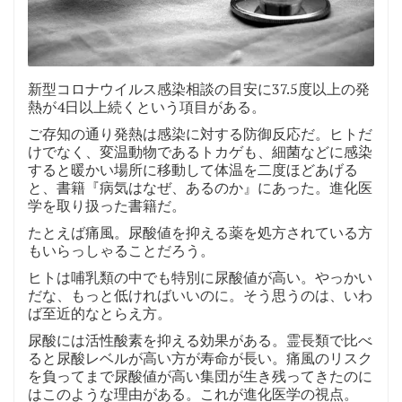
新型コロナウイルス感染相談の目安に37.5度以上の発
熱が4日以上続くという項目がある。
ご存知の通り発熱は感染に対する防御反応だ。ヒトだ
けでなく、変温動物であるトカゲも、細菌などに感染
すると暖かい場所に移動して体温を二度ほどあげる
と、書籍『病気はなぜ、あるのか』にあった。進化医
学を取り扱った書籍だ。
たとえば痛風。尿酸値を抑える薬を処方されている方
もいらっしゃることだろう。
ヒトは哺乳類の中でも特別に尿酸値が高い。やっかい
だな、もっと低ければいいのに。そう思うのは、いわ
ば至近的なとらえ方。
尿酸には活性酸素を抑える効果がある。霊長類で比べ
ると尿酸レベルが高い方が寿命が長い。痛風のリスク
を負ってまで尿酸値が高い集団が生き残ってきたのに
はこのような理由がある。これが進化医学の視点。