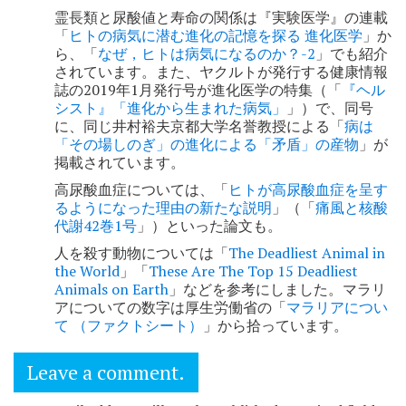
ョ
霊長類と尿酸値と寿命の関係は『実験医学』の連載
「
ヒトの病気に潜む進化の記憶を探る 進化医学
」か
ン
ら、「
なぜ，ヒトは病気になるのか？-2
」でも紹介
されています。また、ヤクルトが発行する健康情報
誌の2019年1月発行号が進化医学の特集（「
『ヘル
シスト』「進化から生まれた病気」
」）で、同号
に、同じ井村裕夫京都大学名誉教授による「
病は
「その場しのぎ」の進化による「矛盾」の産物
」が
掲載されています。
高尿酸血症については、「
ヒトが高尿酸血症を呈す
るようになった理由の新たな説明
」（「
痛風と核酸
代謝42巻1号
」）といった論文も。
人を殺す動物については「
The Deadliest Animal in
the World
」「
These Are The Top 15 Deadliest
Animals on Earth
」などを参考にしました。マラリ
アについての数字は厚生労働省の「
マラリアについ
て （ファクトシート）
」から拾っています。
Leave a comment.