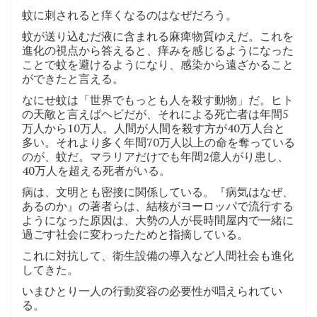
蚊に刺されると痒くなるのはなぜだろう。
蚊が送り込むだ液に含まれる麻痺物質ゆえだ。これを
進化の視点から答えると、痒みを感じるようになった
ことで蚊を避けるようになり、感染から遠ざかること
ができたと言える。
なにせ蚊は「世界でもっとも人を殺す動物」だ。ヒト
の天敵と言えばヘビだが、それによる死亡者は年間5
万人から10万人。人間が人間を殺す方が40万人台と
多い。それより多く年間70万人以上の命を奪っている
のが、蚊だ。マラリアだけでも年間2億人がり患し、
40万人を超える死者がいる。
病は、文明とも密接に関係している。『病気はなぜ、
あるのか』の著者らは、結核がヨーロッパで流行する
ようになった原因は、大勢の人が長時間屋内で一緒に
過ごす社会に変わったためと指摘している。
これに対抗して、衛生設備の導入など人間社会も進化
してきた。
いまひとり一人の行動変容の必要性が唱えられてい
る。