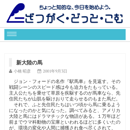
新大陸の馬
小橋 昭彦
2001年9月3日
ジョン・フォードの名作『駅馬車』を見返す。その
戦闘シーンのスピード感は今も迫力をたもっている。
主人公たちを乗せて草原を疾駆するのが馬車なら、先
住民たちが山肌を駆けおりて走らせるのもまた馬だ。
それで、ふと先住民たちはいつ頃から馬に乗るよう
になったのかと気になった。調べてみると、アメリカ
大陸と馬にはドラマチックな物語がある。１万年ほど
前までウマ科動物の宝庫といわれるほどに多くいたの
が、環境の変化や人間に捕獲され食べ尽くされて、