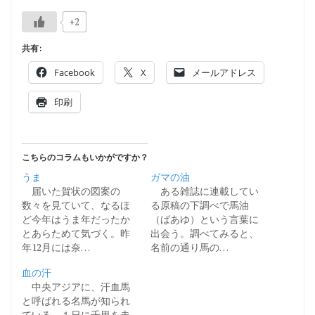
+2
共有:
Facebook
X
メールアドレス
印刷
こちらのコラムもいかがですか？
うま
ガマの油
届いた賀状の図案の
ある雑誌に連載してい
数々を見ていて、なるほ
る原稿の下調べで馬油
ど今年はうま年だったか
（ばあゆ）という言葉に
とあらためて気づく。昨
出会う。調べてみると、
年12月には奈…
名前の通り馬の…
血の汗
中央アジアに、汗血馬
と呼ばれる名馬が知られ
ている。１日に千里を走