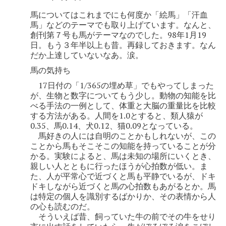
馬についてはこれまでにも何度か「絵馬」「汗血
馬」などのテーマでも取り上げています。なんと、
創刊第７号も馬がテーマなのでした。98年1月19
日。もう３年半以上も昔。再録しておきます。なん
だか上達していないなあ。涙。
馬の気持ち
17日付の「1/365の埋め草」でもやってしまった
が、生物と数字についてもう少し。動物の知能を比
べる手法の一例として、体重と大脳の重量比を比較
する方法がある。人間を1.0とすると、類人猿が
0.35、馬0.14、犬0.12、猫0.09となっている。
馬好きの人には自明のことかもしれないが、この
ことから馬もそこそこの知能を持っていることが分
かる。実験によると、馬は未知の場所にいくとき、
親しい人とともに行ったほうが心拍数が低い。ま
た、人が平常心で近づくと馬も平静でいるが、ドキ
ドキしながら近づくと馬の心拍数もあがるとか。馬
は特定の個人を識別するばかりか、その表情から人
の心も読むのだ。
そういえば昔、飼っていた牛の前でその牛をせり