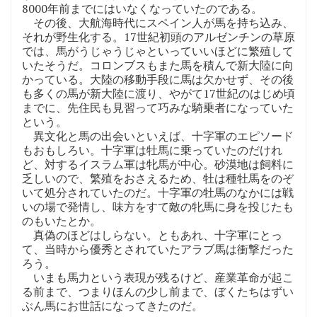
8000年前までにはいなくなっていたのである。
その後、大航海時代にスペイン人が馬を持ち込み、
それが野生化する。17世紀初頭のアルゼンチンの草原
では、馬がうじゃうじゃといっていいほどに繁殖して
いたそうだ。コロンブスもまた馬を積んで新大陸に向
かっている。大陸の移動手段に馬は欠かせず、その後
も多くの馬が新大陸に渡り、やがて17世紀のはじめ頃
までに、先住民も見習って巧みな騎乗者になっていた
という。
異文化と馬の出会いといえば、十字軍のエピソード
もおもしろい。十字軍は牡馬に乗っていたのだけれ
ど、対するイスラム軍は牝馬が中心。砂漠地は飼料に
乏しいので、繁殖をおさえるため、牡は種牡馬をのぞ
いて処分されていたのだ。十字軍の牡馬のなかには戦
いの場で発情し、味方をすて敵の牝馬に身を投じたも
のもいたとか。
真偽のほどはしらない。ともあれ、十字軍にとっ
て、当時から優秀とされていたアラブ馬は衝撃だった
ろう。
いまも馬力という表現が残るけど、産業革命が起こ
る前まで、つまりほんの少し前まで、ぼくたちはずい
ぶん馬にお世話になってきたのだ。