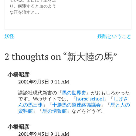
り、疾駆すると血のよう
な汗を流すと…
投
妖怪
残酷ということ
稿
ナ
2 thoughts on “
新大陸の馬
”
ビ
ゲ
小橋昭彦
ー
2001年9月3日 9:11 AM
シ
講談社現代新書の『
馬の世界史
』がおもしろかった
です。Webサイトでは、「
horse school
」「
しげさ
ョ
んの馬三昧
」「
十勝馬の道連絡協議会
」「
馬と人の
資料館
」「
馬の情報館
」などをどうぞ。
ン
小橋昭彦
2001年9月3日 9:11 AM