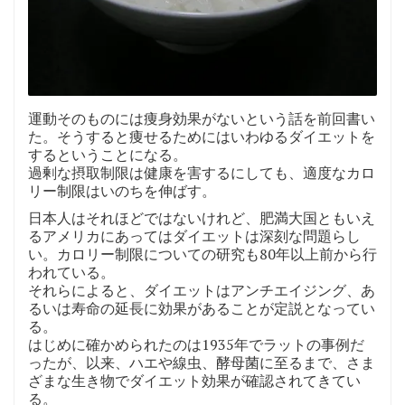
運動そのものには痩身効果がないという話を前回書い
た。そうすると痩せるためにはいわゆるダイエットを
するということになる。
過剰な摂取制限は健康を害するにしても、適度なカロ
リー制限はいのちを伸ばす。
日本人はそれほどではないけれど、肥満大国ともいえ
るアメリカにあってはダイエットは深刻な問題らし
い。カロリー制限についての研究も80年以上前から行
われている。
それらによると、ダイエットはアンチエイジング、あ
るいは寿命の延長に効果があることが定説となってい
る。
はじめに確かめられたのは1935年でラットの事例だ
ったが、以来、ハエや線虫、酵母菌に至るまで、さま
ざまな生き物でダイエット効果が確認されてきてい
る。