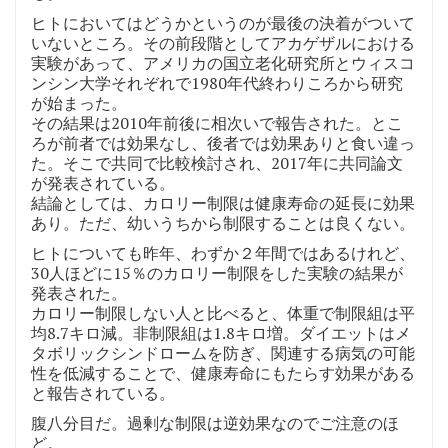
ヒトにおいてはどうかというのが最後の決着がついて
いないところ。その前段階としてアカゲザルにおける
実験があって、アメリカの国立老化研究所とウィスコ
ンシン大学それぞれで1980年代終わりころから研究
が始まった。
その結果は2010年前後に相次いで報告された。とこ
ろが前者では効果なし、後者では効果ありと食い違っ
た。そこで共同で比較検討され、2017年に共同論文
が発表されている。
結論としては、カロリー制限は健康寿命の延長に効果
あり。ただ、幼いうちから制限することは良くない。
ヒトについても昨年、わずか２年間ではあるけれど、
30人ほどに15％のカロリー制限をした実験の結果が
発表された。
カロリー制限しない人と比べると、体重で制限組は平
均8.7キロ減。非制限組は1.8キロ増。ダイエットはメ
タボリックシンドロームを防ぎ、関連する病気の可能
性を低減することで、健康寿命にもたらす効果がある
と報告されている。
腹八分目だ。過剰な制限は逆効果なのでご注意のほ
ど。