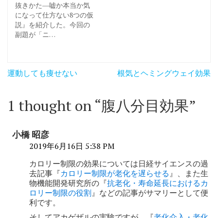
抜きかた―嘘か本当か気
になって仕方ない8つの仮
説』を紹介した。今回の
副題が「ニ…
投
運動しても痩せない
根気とヘミングウェイ効果
稿
ナ
1 thought on “
腹八分目効果
”
ビ
ゲ
小橋 昭彦
ー
2019年6月16日 5:38 PM
シ
カロリー制限の効果については日経サイエンスの過
去記事『
カロリー制限が老化を遅らせる
』、また生
ョ
物機能開発研究所の『
抗老化・寿命延長におけるカ
ロリー制限の役割
』などの記事がサマリーとして便
ン
利です。
そしてアカゲザルの実験ですが、『
老化介入・老化