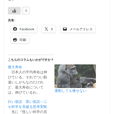
0
共有:
Facebook
X
メールアドレス
印刷
こちらのコラムもいかがですか？
最大寿命
日本人の平均寿命は伸
びている。それでつい勘
違いしがちなのだけれ
ど、最大寿命について
運動しても痩せない
は、伸びているわ…
白い仮説 黒い仮説―ニ
セ科学を見破る思考実験
先に『怪しい科学の見