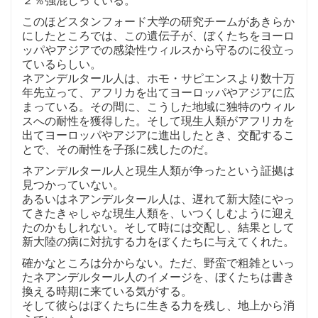
このほどスタンフォード大学の研究チームがあきらか
にしたところでは、この遺伝子が、ぼくたちをヨーロ
ッパやアジアでの感染性ウィルスから守るのに役立っ
ているらしい。
ネアンデルタール人は、ホモ・サピエンスより数十万
年先立って、アフリカを出てヨーロッパやアジアに広
まっている。その間に、こうした地域に独特のウィル
スへの耐性を獲得した。そして現生人類がアフリカを
出てヨーロッパやアジアに進出したとき、交配するこ
とで、その耐性を子孫に残したのだ。
ネアンデルタール人と現生人類が争ったという証拠は
見つかっていない。
あるいはネアンデルタール人は、遅れて新大陸にやっ
てきたきゃしゃな現生人類を、いつくしむように迎え
たのかもしれない。そして時には交配し、結果として
新大陸の病に対抗する力をぼくたちに与えてくれた。
確かなところは分からない。ただ、野蛮で粗雑といっ
たネアンデルタール人のイメージを、ぼくたちは書き
換える時期に来ている気がする。
そして彼らはぼくたちに生きる力を残し、地上から消