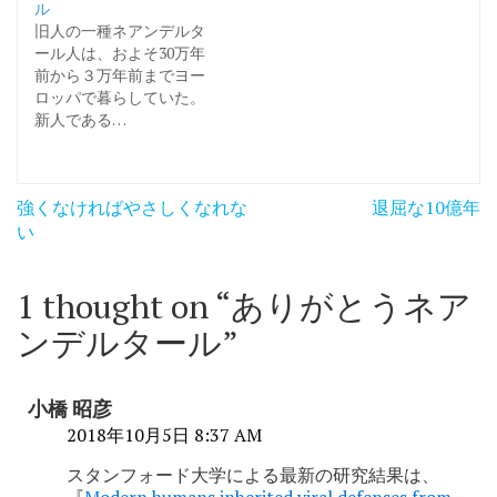
ル
旧人の一種ネアンデルタ
ール人は、およそ30万年
前から３万年前までヨー
ロッパで暮らしていた。
新人である…
投
強くなければやさしくなれな
退屈な10億年
稿
い
ナ
1 thought on “
ありがとうネア
ビ
ンデルタール
”
ゲ
ー
小橋 昭彦
シ
2018年10月5日 8:37 AM
ョ
スタンフォード大学による最新の研究結果は、
ン
『
Modern humans inherited viral defenses from