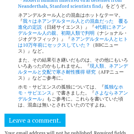
Neanderthals, Stanford scientists find
』をどうぞ。
ネアンデルタール人との混血はホットなテーマ。
『
我々はネアンデルタール人との混血だった 覆る
進化の定説
（日経サイエンス）』『
4代前にネアン
デルタール人の親、初期人類で判明
（ナショナル・
ジオグラフィック）』『
ネアンデルタール人とヒト
は10万年前にセックスしていた？
（BBCニュー
ス）』など。
また、その結果引き継いだものは、その他にもいろ
いろあったのかもしれません。『
現人類、ネアンデ
ルタールと交配で寒さ耐性獲得 研究
（AFPニュー
ス）』などご参考に。
ホモ・サピエンスの孤独については、『
孤独なホ
モ・サピエンス
』で書きました。『
さよならネアン
デルタール
』もご参考に。これらを書いていた頃
は、混血は無いとされていたのですよね。
Leave a comment.
Your email address will not be published. Required fields