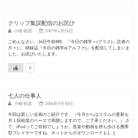
クリップ集誤配信のお詫び
小橋 昭彦
2007年6月26日
ごめんなさい、26日午前8時、『今日の雑学＋(プラス)』読者の
方々に、姉妹誌『今日の雑学α(アルファ)』を配信してしまいま
した。お詫びいたします。
0
七人の仕事人
小橋 昭彦
2006年9月30日
今回は新しい企画のご紹介です。（今月からはコラムの更新も
月１回程度のペースで再開しますので、ご了承ください。） さ
て、iPodってご存知でしょうか。音楽や動画を持ち歩ける携帯
型プレイヤーですね。ネットからのダウンロードも […]