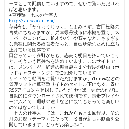
ーズとして配信していますので、ぜひご覧いただけれ
ばと思います。
●草莽塾：七人の仕事人
http://somojuku.com/
草莽塾は「そうもうじゅく」とよみます。吉田松陰の
言葉にちなみますが、兵庫県丹波市に本拠を置く、ス
ーパーやコンビニ、植木やバーや石材など、さまざま
な業種に関わる経営者たちと、自己研鑽のために立ち
上げている団体です。
田舎っていう在野からも、志高く明日を拓いていこう
と、そういう気持ちを込めています。このサイトで
は、メンバーが、経営の舞台裏を１分程度の動画（ポ
ッドキャスティング）でご紹介しています。
サイトでも動画をご覧いただけますが、iTunesなどの
管理ソフトに草莽塾サイトのタイトル下にある、青い
RSSアイコンを登録していただければ、更新のたびに
自動的にダウンロードされて便利です。携帯プレイヤ
ーに入れて、通勤の途上などに観てもらっても楽しい
のではないでしょうか。
「七人の仕事人」では、これからも月１回程度、その
月のお題（テーマ）にそって、各自が新しい動画を公
開していきます。どうぞお楽しみに。