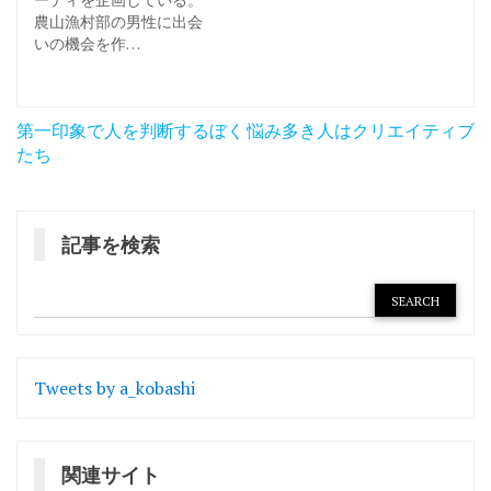
農山漁村部の男性に出会
いの機会を作…
投
第一印象で人を判断するぼく
悩み多き人はクリエイティブ
稿
たち
ナ
ビ
記事を検索
ゲ
ー
シ
ョ
Tweets by a_kobashi
ン
関連サイト