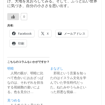
げ、大地を見おろしてみる。そして、ふっと広い世界
に気づき、自分の小ささを思い出す。
0
共有:
Facebook
X
メールアドレス
印刷
こちらのコラムもいかがですか？
明暗
まなざし
人間の眼が、明暗に比
邪視という言葉を知っ
べて色合いにおおざっぱ
たのはイスラム文化を学
なのは、それぞれを担当
んでいた学生時代だっ
する視細胞の違いによ
た。ねたみやうらみとい
る。色を見分け…
った邪悪な視線…
見つめる
もうすぐ３ヶ月になる