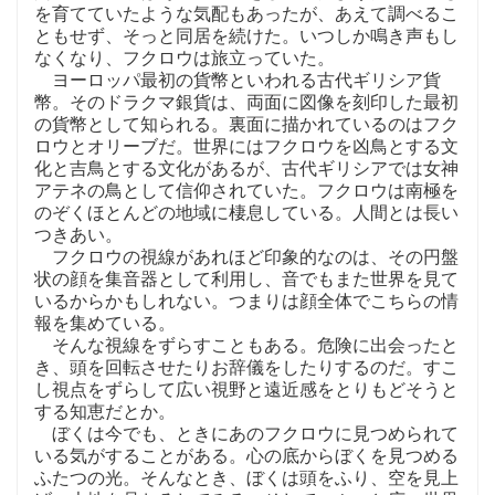
を育てていたような気配もあったが、あえて調べるこ
ともせず、そっと同居を続けた。いつしか鳴き声もし
なくなり、フクロウは旅立っていた。
ヨーロッパ最初の貨幣といわれる古代ギリシア貨
幣。そのドラクマ銀貨は、両面に図像を刻印した最初
の貨幣として知られる。裏面に描かれているのはフク
ロウとオリーブだ。世界にはフクロウを凶鳥とする文
化と吉鳥とする文化があるが、古代ギリシアでは女神
アテネの鳥として信仰されていた。フクロウは南極を
のぞくほとんどの地域に棲息している。人間とは長い
つきあい。
フクロウの視線があれほど印象的なのは、その円盤
状の顔を集音器として利用し、音でもまた世界を見て
いるからかもしれない。つまりは顔全体でこちらの情
報を集めている。
そんな視線をずらすこともある。危険に出会ったと
き、頭を回転させたりお辞儀をしたりするのだ。すこ
し視点をずらして広い視野と遠近感をとりもどそうと
する知恵だとか。
ぼくは今でも、ときにあのフクロウに見つめられて
いる気がすることがある。心の底からぼくを見つめる
ふたつの光。そんなとき、ぼくは頭をふり、空を見上