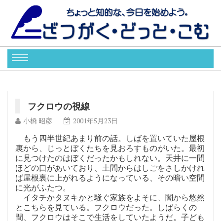
フクロウの視線
小橋 昭彦
2001年5月23日
もう四半世紀あまり前の話。しばを置いていた屋根
裏から、じっとぼくたちを見おろすものがいた。最初
に見つけたのはぼくだったかもしれない。天井に一間
ほどの口があいており、土間からはしごをさしかけれ
ば屋根裏に上がれるようになっている、その暗い空間
に光がふたつ。
イタチかタヌキかと騒ぐ家族をよそに、闇から悠然
とこちらを見ている。フクロウだった。しばらくの
間、フクロウはそこで生活をしていたようだ。子ども