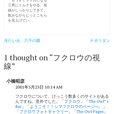
三男にミルクをやる。視
線がしっかりしてきて、
飲みながらじっとこちら
を見上げてい…
投
冷たい火、六千の眼
ナポリタン
稿
ナ
1 thought on “
フクロウの視
ビ
線
”
ゲ
ー
小橋昭彦
シ
2001年5月23日 10:14 AM
ョ
フクロウについて。けっこう数多くのサイトがある
んですね。意外でした。「
フクロウ
」「
The Owl” s
ン
Bar
」「
ようこそ！！シマフクロウのページへ。
」
「
フクロウフォトギャラリー
」「
The Owl Pages
」