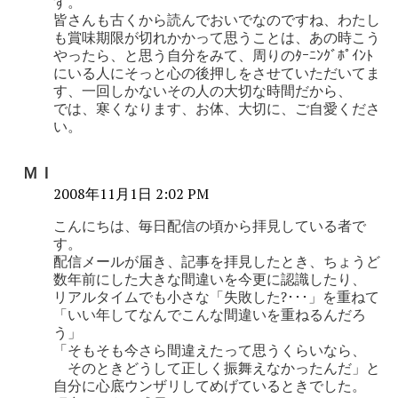
す。
皆さんも古くから読んでおいでなのですね、わたし
も賞味期限が切れかかって思うことは、あの時こう
やったら、と思う自分をみて、周りのﾀｰﾆﾝｸﾞﾎﾟｲﾝﾄ
にいる人にそっと心の後押しをさせていただいてま
す、一回しかないその人の大切な時間だから、
では、寒くなります、お体、大切に、ご自愛くださ
い。
ＭＩ
2008年11月1日 2:02 PM
こんにちは、毎日配信の頃から拝見している者で
す。
配信メールが届き、記事を拝見したとき、ちょうど
数年前にした大きな間違いを今更に認識したり、
リアルタイムでも小さな「失敗した?･･･」を重ねて
「いい年してなんでこんな間違いを重ねるんだろ
う」
「そもそも今さら間違えたって思うくらいなら、
そのときどうして正しく振舞えなかったんだ」と
自分に心底ウンザリしてめげているときでした。