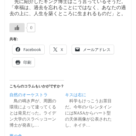
先に紹介したキング博士はこう言っているそうだ。
「幸福は、過去を忘れることにではなく、あなたの過
去の上に、人生を築くところに生まれるものだ」と。
0
共有:
Facebook
X
メールアドレス
印刷
こちらのコラムもいかがですか？
自然のオーケストラ
キスは右に
鳥の鳴き声が、周囲の
科学もけっこうお茶目
環境によって違ってくる
だ。今年のバレンタイン
とは発見だった。ライデ
にはNASAからハート型
ン大学のスラベッコーン
の天体画像が公表された
博士が発表し…
し、ネイチ…
夢の色