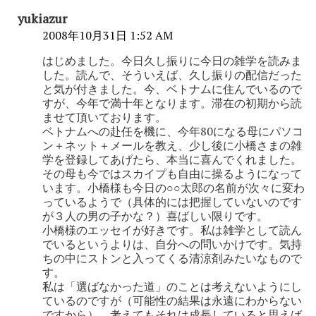
yukiazur
2008年10月31日 1:52 AM
はじめました。今日久し振りに今日の雑学を読みま
した。読んで、そういえば、久し振りの配信だった
と気が付きました。今、ベトナムに住んでいるので
すが、今年で満十年となります。滞在の初期から読
ませて頂いております。
ベトナムへの赴任を機に、今年80になる母にパソコ
ン＋ネット＋メールを教え、少し後に小橋さまの雑
学を登録してあげたら、本当に喜んでくれました。
その母も今ではスカイプも自由に操るようになって
います。小橋様も今日の○○太郎の名前が次々に変わ
っているようで（具体的には把握していないのです
が３人の男の子かな？）喜ばしい限りです。
小橋様のエッセイが好きです。私は雑学として読ん
でいるというよりは、自分への問いかけです。気持
ちの中にストンと入ってくる清涼剤みたいなもので
す。
私は「選ばなかった道」のことは考えないようにし
ているのですが（可能性の結果は永遠にわからない
ですから）、考えてもそれは成長していると思えば