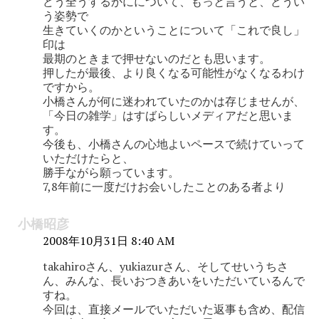
どう全うするかにについて、もっと言うと、どうい
う姿勢で
生きていくのかということについて「これで良し」
印は
最期のときまで押せないのだとも思います。
押したが最後、より良くなる可能性がなくなるわけ
ですから。
小橋さんが何に迷われていたのかは存じませんが、
「今日の雑学」はすばらしいメディアだと思いま
す。
今後も、小橋さんの心地よいペースで続けていって
いただけたらと、
勝手ながら願っています。
7,8年前に一度だけお会いしたことのある者より
小橋昭彦
2008年10月31日 8:40 AM
takahiroさん、yukiazurさん、そしてせいうちさ
ん、みんな、長いおつきあいをいただいているんで
すね。
今回は、直接メールでいただいた返事も含め、配信