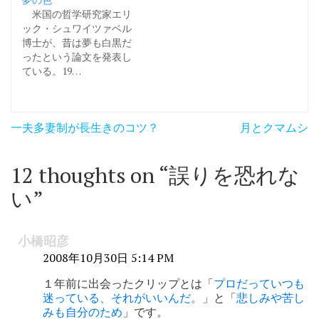
米国の哲学研究家エリ
ック・シュワイツァベル
博士が、昔は夢も白黒だ
ったという論文を発表し
ている。19…
投
一夫多妻制が長生きのコツ？
月とクマムシ
稿
ナ
12 thoughts on “
誤りを恐れな
ビ
い
”
ゲ
ー
小橋昭彦
シ
2008年10月30日 5:14 PM
ョ
１年前に出会ったクリップとは「
プロだっていつも
迷っている、それがいいんだ。
」と「
悲しみや苦し
ン
みも自分のため
」です。