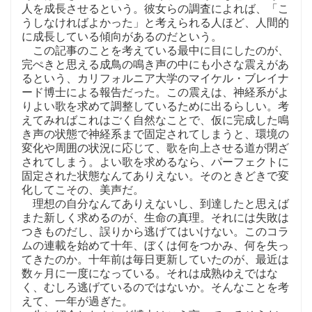
人を成長させるという。彼女らの調査によれば、「こ
うしなければよかった」と考えられる人ほど、人間的
に成長している傾向があるのだという。
この記事のことを考えている最中に目にしたのが、
完ぺきと思える成鳥の鳴き声の中にも小さな震えがあ
るという、カリフォルニア大学のマイケル・ブレイナ
ード博士による報告だった。この震えは、神経系がよ
りよい歌を求めて調整しているために出るらしい。考
えてみればこれはごく自然なことで、仮に完成した鳴
き声の状態で神経系まで固定されてしまうと、環境の
変化や周囲の状況に応じて、歌を向上させる道が閉ざ
されてしまう。よい歌を求めるなら、パーフェクトに
固定された状態なんてありえない。そのときどきで変
化してこその、美声だ。
理想の自分なんてありえないし、到達したと思えば
また新しく求めるのが、生命の真理。それには失敗は
つきものだし、誤りから逃げてはいけない。このコラ
ムの連載を始めて十年、ぼくは何をつかみ、何を失っ
てきたのか。十年前は毎日更新していたのが、最近は
数ヶ月に一度になっている。それは成熟ゆえではな
く、むしろ逃げているのではないか。そんなことを考
えて、一年が過ぎた。