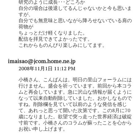
研究のように成長･･･どころか
自分の場合は後退してるんじゃないかと今も思いま
すが、
自分でも無意味と思いながら降ろせないでいる肩の
荷物が
ちょっとだけ軽くなりました。
配信を拝見できてよかったです。
これからものんびり楽しみにしてます。
imaisao@jcom.home.ne.jp
2008年11月1日 11:12 PM
小橋さん、こんばんは。明日の里山フォーラムには
行けません。盛会を祈っています。前回から本コラ
ムと再会しています。急に沢山な情報が届くように
なって以来自動削除していました。おかしなもので
すね。削除欄を見ていて以前のような発信を感じ
て、あれっと思って開いた次第です。この8月に70
歳になりました。欲望で突っ走った世界経済は破綻
寸前です。小橋さんのコラムが蘇ったことを心から
お祝い申し上げます。