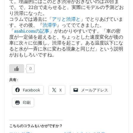
て。理論的にはこのとき渋滞がおきないのは20台ま
で。で、22台で走らせると、実際にモデルの予測どお
り渋滞になった。
コラムでは過去に「
アリと渋滞と
」でとりあげていま
す。その後、『
渋滞学
』ってでてきました。
「
asahi.comの記事
」がわかりやすいです。「車の密
度が一定値を超えると、ちょっとした速度変化が後の
車に次々に伝搬し、渋滞を起こす。ある温度以下にな
ると水が一斉に氷に変わる現象と同じだ」という説明
がおもしろいですね。
0
共有:
Facebook
X
メールアドレス
印刷
こちらのコラムもいかがですか？