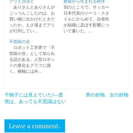
アリと渋滞と
創発から生まれる秩序
ありさんとありさんが
別のところで、サッカー
ごっつんこしたのは、お
日本代表のジーコ・スタ
買い物に出かけたときだ
イルにからめて、自発性
ったか。えさ場までアリ
が組織に及ぼす影響につ
が行列してい…
いて書いた。…
不気味の谷
ロボット工学界で「不
気味の谷」として知られ
る説がある。人型ロボッ
トの進化をグラフに描
く。横軸には外…
投
千鶴子には見えていた!―透
男の好物、女の好物
稿
視は、あっても不思議はない
ナ
ビ
Leave a comment.
ゲ