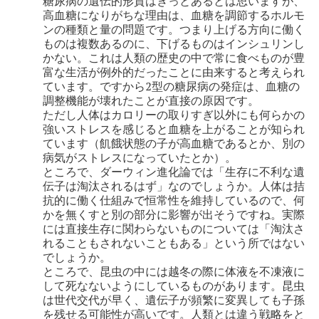
糖尿病の遺伝的形質はきっとあるとは思いますが、
高血糖になりがちな理由は、血糖を調節するホルモ
ンの種類と量の問題です。つまり上げる方向に働く
ものは複数あるのに、下げるものはインシュリンし
かない。これは人類の歴史の中で常に食べものが豊
富な生活が例外的だったことに由来すると考えられ
ています。ですから2型の糖尿病の発症は、血糖の
調整機能が壊れたことが直接の原因です。
ただし人体はカロリーの取りすぎ以外にも何らかの
強いストレスを感じると血糖を上がることが知られ
ています（飢餓状態の子が高血糖であるとか、別の
病気がストレスになっていたとか）。
ところで、ダーウィン進化論では「生存に不利な遺
伝子は淘汰されるはず」なのでしょうか。人体は拮
抗的に働く仕組みで恒常性を維持しているので、何
かを無くすと別の部分に影響が出そうですね。実際
には直接生存に関わらないものについては「淘汰さ
れることもされないこともある」という所ではない
でしょうか。
ところで、昆虫の中には越冬の際に体液を不凍液に
して死なないようにしているものがあります。昆虫
は世代交代が早く、遺伝子が頻繁に変異しても子孫
を残せる可能性が高いです。人類とは違う戦略をと