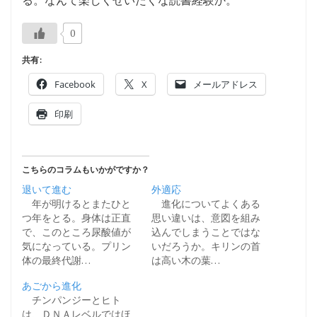
0
共有:
Facebook
X
メールアドレス
印刷
こちらのコラムもいかがですか？
退いて進む
外適応
年が明けるとまたひと
進化についてよくある
つ年をとる。身体は正直
思い違いは、意図を組み
で、このところ尿酸値が
込んでしまうことではな
気になっている。プリン
いだろうか。キリンの首
体の最終代謝…
は高い木の葉…
あごから進化
チンパンジーとヒト
は、ＤＮＡレベルではほ