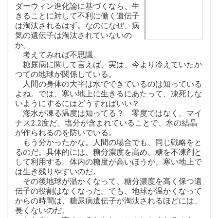
ダーウィン進化論に基づくなら、生
きることに対して不利に働く遺伝子
は淘汰されるはず。なのになぜ、病
気の遺伝子は淘汰されていないの
か。
考えてみれば不思議。
糖尿病に関して言えば、実は、今より冷えていたか
つての地球が関係している。
人間の身体の大半は水でできているのは知っている
よね。では、寒い地上に生きるにあたって、凍死しな
いようにするにはどうすればいい？
海水が凍る温度は知ってる？ 零度ではなく、マイ
ナス2.2度だ。塩分が含まれていることで、氷の結晶
が作られるのを防いでいる。
もう分かったかな。人間の場合でも、同じ戦略をと
るのだ。具体的には、糖分濃度を高め、糖を不凍剤と
して利用する。体内の糖度が高いほうが、寒い地上で
は生き残りやすいのだ。
その後地球が温かくなって、糖分濃度を高く保つ遺
伝子の役割はなくなった。でも、地球が温かくなって
からの時間は、糖尿病遺伝子が淘汰されるほどには、
長くないのだ。