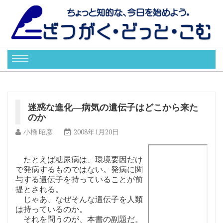
迷惑な進化―病気の遺伝子はどこから来た
のか
小橋 昭彦
2008年1月20日
たとえば糖尿病は、環境要因だけ
で発病するものではない。発病に関
与する遺伝子を持っていることが前
提とされる。
じゃあ、なぜそんな遺伝子を人類
は持っているのか。
それを問うのが、本書の副題だ。