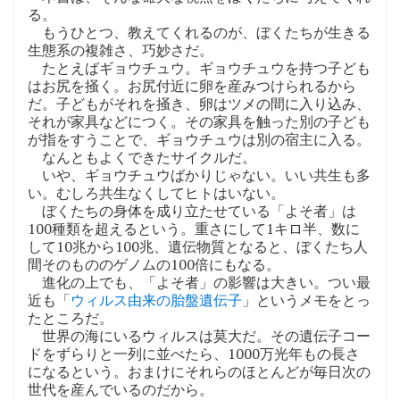
る。
もうひとつ、教えてくれるのが、ぼくたちが生きる
生態系の複雑さ、巧妙さだ。
たとえばギョウチュウ。ギョウチュウを持つ子ども
はお尻を掻く。お尻付近に卵を産みつけられるから
だ。子どもがそれを掻き、卵はツメの間に入り込み、
それが家具などにつく。その家具を触った別の子ども
が指をすうことで、ギョウチュウは別の宿主に入る。
なんともよくできたサイクルだ。
いや、ギョウチュウばかりじゃない。いい共生も多
い。むしろ共生なくしてヒトはいない。
ぼくたちの身体を成り立たせている「よそ者」は
100種類を超えるという。重さにして1キロ半、数に
して10兆から100兆、遺伝物質となると、ぼくたち人
間そのもののゲノムの100倍にもなる。
進化の上でも、「よそ者」の影響は大きい。つい最
近も「
ウィルス由来の胎盤遺伝子
」というメモをとっ
たところだ。
世界の海にいるウィルスは莫大だ。その遺伝子コー
ドをずらりと一列に並べたら、1000万光年もの長さ
になるという。おまけにそれらのほとんどが毎日次の
世代を産んでいるのだから。