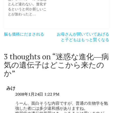
とんど違わない。進化す
るというと何か新しいこ
とが加わったと…
投
脳も価格にだまされる
お母さんが聞いていてあげる
稿
と子どもはもっと賢くなる
ナ
3 thoughts on “
迷惑な進化―病
ビ
気の遺伝子はどこから来たの
ゲ
か
”
ー
シ
みけ
ョ
2008年1月24日 1:22 PM
ン
うーん、面白そうな内容ですが、普通の生物学を勉
強した者には多少違和感がありますね。