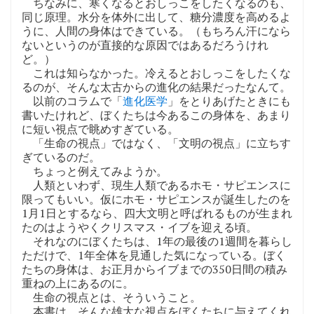
ちなみに、寒くなるとおしっこをしたくなるのも、
同じ原理。水分を体外に出して、糖分濃度を高めるよ
うに、人間の身体はできている。（もちろん汗になら
ないというのが直接的な原因ではあるだろうけれ
ど。）
これは知らなかった。冷えるとおしっこをしたくな
るのが、そんな太古からの進化の結果だったなんて。
以前のコラムで「
進化医学
」をとりあげたときにも
書いたけれど、ぼくたちは今あるこの身体を、あまり
に短い視点で眺めすぎている。
「生命の視点」ではなく、「文明の視点」に立ちす
ぎているのだ。
ちょっと例えてみようか。
人類といわず、現生人類であるホモ・サピエンスに
限ってもいい。仮にホモ・サピエンスが誕生したのを
1月1日とするなら、四大文明と呼ばれるものが生まれ
たのはようやくクリスマス・イブを迎える頃。
それなのにぼくたちは、1年の最後の1週間を暮らし
ただけで、1年全体を見通した気になっている。ぼく
たちの身体は、お正月からイブまでの350日間の積み
重ねの上にあるのに。
生命の視点とは、そういうこと。
本書は、そんな雄大な視点をぼくたちに与えてくれ