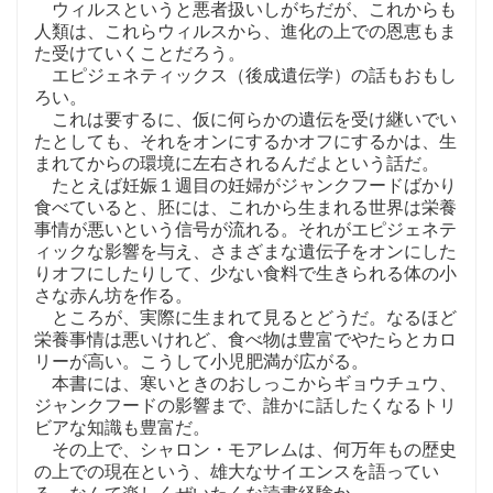
ウィルスというと悪者扱いしがちだが、これからも
人類は、これらウィルスから、進化の上での恩恵もま
た受けていくことだろう。
エピジェネティックス（後成遺伝学）の話もおもし
ろい。
これは要するに、仮に何らかの遺伝を受け継いでい
たとしても、それをオンにするかオフにするかは、生
まれてからの環境に左右されるんだよという話だ。
たとえば妊娠１週目の妊婦がジャンクフードばかり
食べていると、胚には、これから生まれる世界は栄養
事情が悪いという信号が流れる。それがエピジェネテ
ィックな影響を与え、さまざまな遺伝子をオンにした
りオフにしたりして、少ない食料で生きられる体の小
さな赤ん坊を作る。
ところが、実際に生まれて見るとどうだ。なるほど
栄養事情は悪いけれど、食べ物は豊富でやたらとカロ
リーが高い。こうして小児肥満が広がる。
本書には、寒いときのおしっこからギョウチュウ、
ジャンクフードの影響まで、誰かに話したくなるトリ
ビアな知識も豊富だ。
その上で、シャロン・モアレムは、何万年もの歴史
の上での現在という、雄大なサイエンスを語ってい
る。なんて楽しくぜいたくな読書経験か。