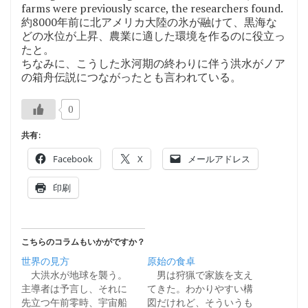
farms were previously scarce, the researchers found.
約8000年前に北アメリカ大陸の氷が融けて、黒海な
どの水位が上昇、農業に適した環境を作るのに役立っ
たと。
ちなみに、こうした氷河期の終わりに伴う洪水がノア
の箱舟伝説につながったとも言われている。
0
共有:
Facebook
X
メールアドレス
印刷
こちらのコラムもいかがですか？
世界の見方
原始の食卓
大洪水が地球を襲う。
男は狩猟で家族を支え
主導者は予言し、それに
てきた。わかりやすい構
先立つ午前零時、宇宙船
図だけれど、そういうも