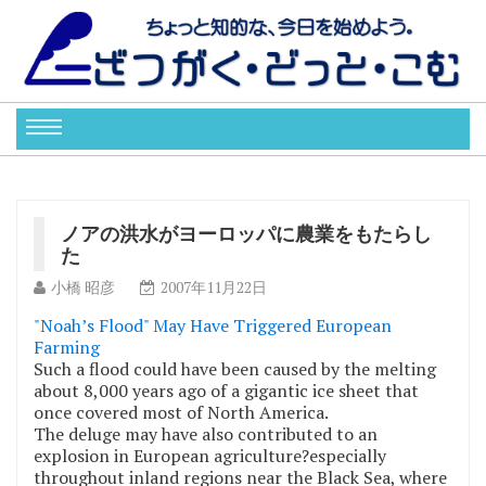
ノアの洪水がヨーロッパに農業をもたらし
た
小橋 昭彦
2007年11月22日
"Noah’s Flood" May Have Triggered European
Farming
Such a flood could have been caused by the melting
about 8,000 years ago of a gigantic ice sheet that
once covered most of North America.
The deluge may have also contributed to an
explosion in European agriculture?especially
throughout inland regions near the Black Sea, where