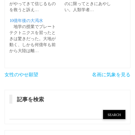
がやってきて信じるもの
のに限ってときにあやし
を救うと訴え…
い。人類学者…
10億年後の大渇水
地学の授業でプレート
テクトニクスを習ったと
きは驚きだった。大地が
動く、しかも何億年も前
から大陸は離…
投
女性のやせ願望
名画に気象を見る
稿
ナ
記事を検索
ビ
ゲ
ー
シ