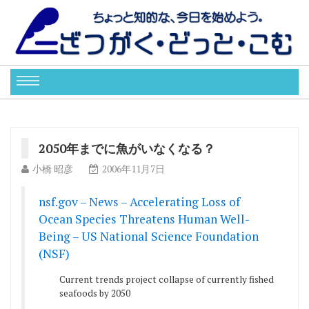
2050年までに魚がいなくなる？
小橋 昭彦
2006年11月7日
nsf.gov – News – Accelerating Loss of
Ocean Species Threatens Human Well-
Being – US National Science Foundation
(NSF)
Current trends project collapse of currently fished
seafoods by 2050