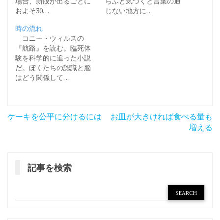
場合、新版が出るごとに
らふと気づくと言葉の通
およそ30…
じない地方に…
時の流れ
コニー・ウィルスの
『航路』を読む。臨死体
験を科学的に追った小説
だ。ぼくたちの認識と脳
はどう関係して…
投
ケーキを公平に分けるには
お皿が大きければ食べる量も
稿
増える
ナ
ビ
記事を検索
ゲ
ー
シ