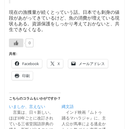
現在の漁獲量が続くとっていう話。日本でも刺身の値
段があがってきているけど、魚の消費が増えている現
状もある。資源保護をしっかり考えておかないと、共
生できなくなる。
0
共有:
Facebook
X
メールアドレス
印刷
こちらのコラムもいかがですか？
いましか、言えない
縄文語
言葉は、日々新しい。
インド映画『ムトゥ
ほぼ10年ごとに改訂され
踊るマハラジャ』に、主
ている三省堂国語辞典の
人公が馬車による逃走か