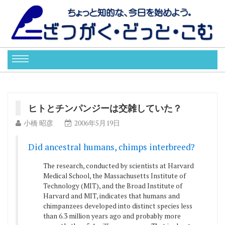
ヒトとチンパンジーは交雑していた？
小橋 昭彦
2006年5月19日
Did ancestral humans, chimps interbreed?
The research, conducted by scientists at Harvard
Medical School, the Massachusetts Institute of
Technology (MIT), and the Broad Institute of
Harvard and MIT, indicates that humans and
chimpanzees developed into distinct species less
than 6.3 million years ago and probably more