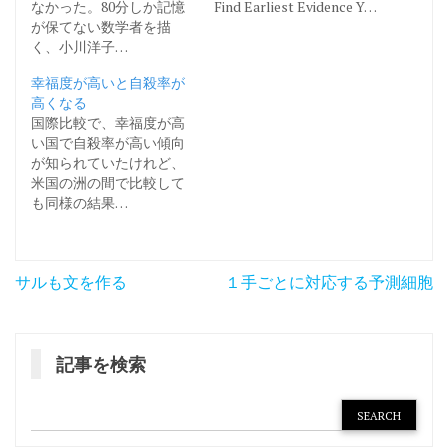
なかった。80分しか記憶
Find Earliest Evidence Y…
が保てない数学者を描
く、小川洋子…
幸福度が高いと自殺率が
高くなる
国際比較で、幸福度が高
い国で自殺率が高い傾向
が知られていたけれど、
米国の洲の間で比較して
も同様の結果…
投
サルも文を作る
１手ごとに対応する予測細胞
稿
ナ
記事を検索
ビ
ゲ
ー