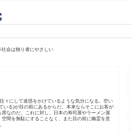
本社会は独り者にやさしい
、往々にして迷惑をかけているような気分になる。空い
ている)が目の前にあるからだ。本来ならそこにお客が
る席なのだ。これに対し、日本の寿司屋やラーメン屋
、空間を無駄にすることなく、また目の前に幽霊を意
。