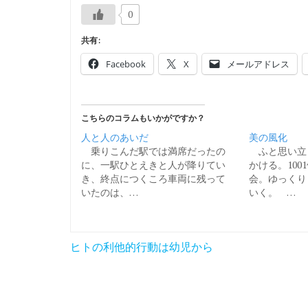
0
共有:
Facebook
X
メールアドレス
こちらのコラムもいかがですか？
人と人のあいだ
美の風化
乗りこんだ駅では満席だったの
ふと思い立
に、一駅ひとえきと人が降りてい
かける。100
き、終点につくころ車両に残って
会。ゆっくり
いたのは、…
いく。 …
投
ヒトの利他的行動は幼児から
稿
ナ