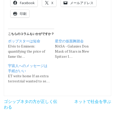
Facebook
X
メールアドレス
印刷
こちらのコラムもいかがですか？
ポップスターは短命
星空の仮面舞踏会
Elvis to Eminem:
NASA - Galaxies Don
quantifying the price of
Mask of Stars in New
fame thr…
Spitzer I…
宇宙人へのメッセージは
手紙がいい
ET write home If an extra
terrestrial wanted to se…
投
ゴシップネタの方が正しく伝
ネットで社会を学ぶ
稿
わる