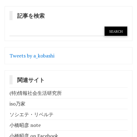
ナ
ビ
記事を検索
ゲ
ー
シ
ョ
Tweets by a_kobashi
ン
関連サイト
(特)情報社会生活研究所
iso乃家
ソシエテ・リベルテ
小橋昭彦 note
小橋昭彦 on Facebook