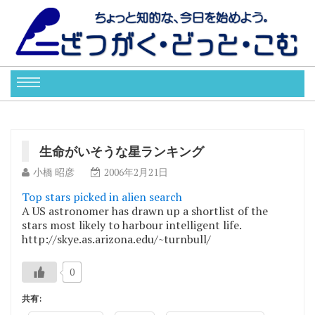
生命がいそうな星ランキング
小橋 昭彦
2006年2月21日
Top stars picked in alien search
A US astronomer has drawn up a shortlist of the
stars most likely to harbour intelligent life.
http://skye.as.arizona.edu/~turnbull/
0
共有: